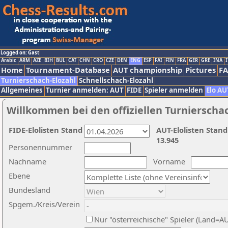
Logged on: Gast
Arabic
ARM
AZE
BIH
BUL
CAT
CHN
CRO
CZE
DEN
ENG
ESP
FAI
FIN
FRA
GER
GRE
INA
I
Home
Tournament-Database
AUT championship
Pictures
F
Turnierschach-Elozahl
Schnellschach-Elozahl
Allgemeines
Turnier anmelden: AUT
FIDE
Spieler anmelden
Elo AU
Willkommen bei den offiziellen Turnierscha
FIDE-Elolisten Stand
AUT-Elolisten Stand
13.945
Personennummer
Nachname
Vorname
Ebene
Bundesland
Spgem./Kreis/Verein
Nur "österreichische" Spieler (Land=A