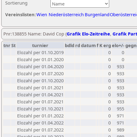
Sortierung
Vereinslisten:
Wien
Niederösterreich
Burgenland
Oberösterrei
Pnr:138855 Name: David Cop (
Grafik Elo-Zeitreihe
,
Grafik Part
tnr
St
turnier
bdld
rd
datum
f
K
erg
elo+/-
gegn
Elozahl per 01.10.2019
0
0
Elozahl per 01.01.2020
0
0
Elozahl per 01.04.2020
0
933
Elozahl per 01.07.2020
0
933
Elozahl per 01.10.2020
0
933
Elozahl per 01.01.2021
0
933
Elozahl per 01.04.2021
0
933
Elozahl per 01.07.2021
0
933
Elozahl per 01.10.2021
0
955
Elozahl per 01.01.2022
0
971
Elozahl per 01.04.2022
0
971
Elozahl per 01.07.2022
0
989
Elozahl per 01.10.2022
0
989