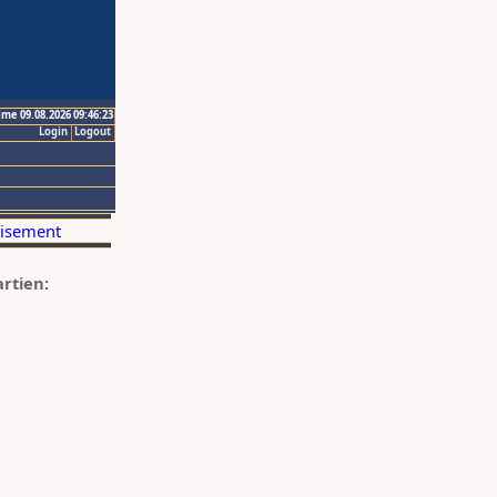
ime 09.08.2026 09:46:23
Login
Logout
artien: