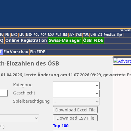
Servert
TA
JPN
MKD
LTU
NED
POL
POR
ROU
RUS
SRB
SVK
SWE
TUR
UKR
VIE
FontSize:11pt
AQ
Online Registration
Swiss-Manager
ÖSB
FIDE
T
Elo Vorschau
Elo FIDE
ch-Elozahlen des ÖSB
 01.04.2026, letzte Änderung am 11.07.2026 09:29, gewertete P
Kategorie
Geschlecht
Spielberechtigung
Top 100
UT)