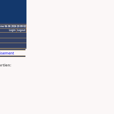
ime 06.08.2026 20:09:02
Login
Logout
artien: