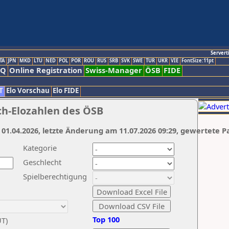
Servert
TA
JPN
MKD
LTU
NED
POL
POR
ROU
RUS
SRB
SVK
SWE
TUR
UKR
VIE
FontSize:11pt
AQ
Online Registration
Swiss-Manager
ÖSB
FIDE
T
Elo Vorschau
Elo FIDE
ch-Elozahlen des ÖSB
 01.04.2026, letzte Änderung am 11.07.2026 09:29, gewertete P
Kategorie
Geschlecht
Spielberechtigung
Top 100
UT)