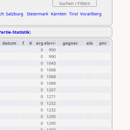
ch
Salzburg
Steiermark
Kärnten
Tirol
Vorarlberg
artie-Statistik
)
datum
f
K
erg
elo+/-
gegner
elo
pnr
0
990
0
990
0
1043
0
1068
0
1068
0
1068
0
1267
0
1271
0
1232
0
1232
0
1295
0
1295
0
1303