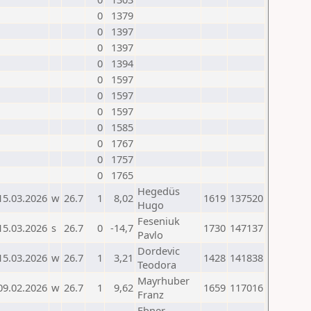
0
1379
0
1397
0
1397
0
1394
0
1597
0
1597
0
1597
0
1585
0
1767
0
1757
0
1765
Hegedüs
15.03.2026
w
26.7
1
8,02
1619
137520
Hugo
Feseniuk
15.03.2026
s
26.7
0
-14,7
1730
147137
Pavlo
Dordevic
15.03.2026
w
26.7
1
3,21
1428
141838
Teodora
Mayrhuber
09.02.2026
w
26.7
1
9,62
1659
117016
Franz
Ebner