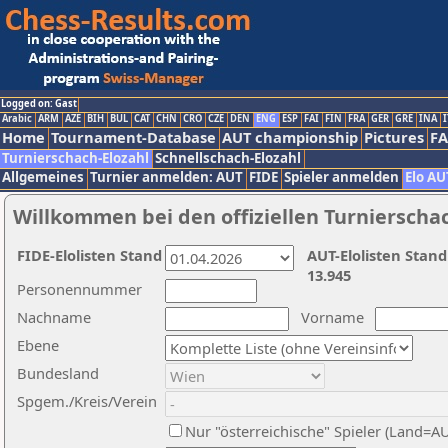
Logged on: Gast
Arabic
ARM
AZE
BIH
BUL
CAT
CHN
CRO
CZE
DEN
ENG
ESP
FAI
FIN
FRA
GER
GRE
INA
I
Home
Tournament-Database
AUT championship
Pictures
F
Turnierschach-Elozahl
Schnellschach-Elozahl
Allgemeines
Turnier anmelden: AUT
FIDE
Spieler anmelden
Elo AU
Willkommen bei den offiziellen Turnierscha
FIDE-Elolisten Stand
AUT-Elolisten Stand
13.945
Personennummer
Nachname
Vorname
Ebene
Bundesland
Spgem./Kreis/Verein
Nur "österreichische" Spieler (Land=A