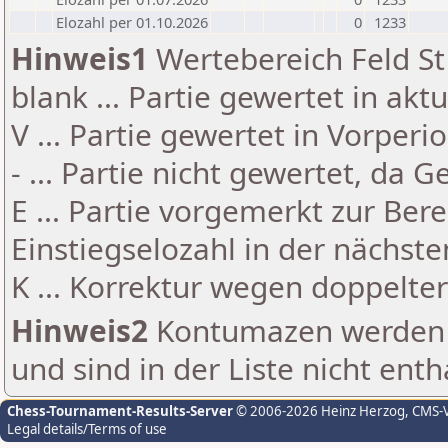
Elozahl per 01.10.2026
0
1233
Hinweis1
Wertebereich Feld St 
blank ... Partie gewertet in akt
V ... Partie gewertet in Vorperi
- ... Partie nicht gewertet, da 
E ... Partie vorgemerkt zur Be
Einstiegselozahl in der nächst
K ... Korrektur wegen doppelt
Hinweis2
Kontumazen werden g
und sind in der Liste nicht enth
Chess-Tournament-Results-Server
© 2006-2026 Heinz Herzog
, CMS-
Legal details/Terms of use