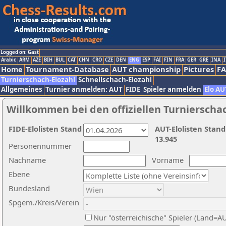
Logged on: Gast
Arabic
ARM
AZE
BIH
BUL
CAT
CHN
CRO
CZE
DEN
ENG
ESP
FAI
FIN
FRA
GER
GRE
INA
I
Home
Tournament-Database
AUT championship
Pictures
F
Turnierschach-Elozahl
Schnellschach-Elozahl
Allgemeines
Turnier anmelden: AUT
FIDE
Spieler anmelden
Elo AU
Willkommen bei den offiziellen Turnierscha
FIDE-Elolisten Stand
AUT-Elolisten Stand
13.945
Personennummer
Nachname
Vorname
Ebene
Bundesland
Spgem./Kreis/Verein
Nur "österreichische" Spieler (Land=A