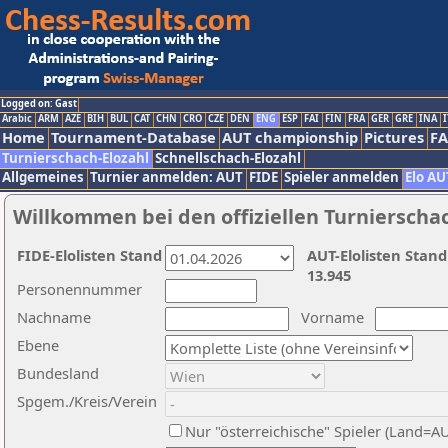
Logged on: Gast
Arabic
ARM
AZE
BIH
BUL
CAT
CHN
CRO
CZE
DEN
ENG
ESP
FAI
FIN
FRA
GER
GRE
INA
I
Home
Tournament-Database
AUT championship
Pictures
F
Turnierschach-Elozahl
Schnellschach-Elozahl
Allgemeines
Turnier anmelden: AUT
FIDE
Spieler anmelden
Elo AU
Willkommen bei den offiziellen Turnierscha
FIDE-Elolisten Stand
AUT-Elolisten Stand
13.945
Personennummer
Nachname
Vorname
Ebene
Bundesland
Spgem./Kreis/Verein
Nur "österreichische" Spieler (Land=A