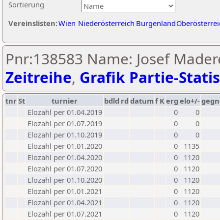
Sortierung
Vereinslisten:
Wien
Niederösterreich
Burgenland
Oberösterrei
Pnr:138583 Name: Josef Mader
Zeitreihe
,
Grafik Partie-Statis
tnr
St
turnier
bdld
rd
datum
f
K
erg
elo+/-
gegn
Elozahl per 01.04.2019
0
0
Elozahl per 01.07.2019
0
0
Elozahl per 01.10.2019
0
0
Elozahl per 01.01.2020
0
1135
Elozahl per 01.04.2020
0
1120
Elozahl per 01.07.2020
0
1120
Elozahl per 01.10.2020
0
1120
Elozahl per 01.01.2021
0
1120
Elozahl per 01.04.2021
0
1120
Elozahl per 01.07.2021
0
1120