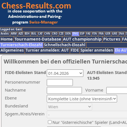
Logged on: Gast
Arabic
ARM
AZE
BIH
BUL
CAT
CHN
CRO
CZE
DEN
ENG
ESP
FAI
FIN
FRA
GER
GRE
INA
I
Home
Tournament-Database
AUT championship
Pictures
F
Turnierschach-Elozahl
Schnellschach-Elozahl
Allgemeines
Turnier anmelden: AUT
FIDE
Spieler anmelden
Elo AU
Willkommen bei den offiziellen Turnierscha
FIDE-Elolisten Stand
AUT-Elolisten Stand
13.945
Personennummer
Nachname
Vorname
Ebene
Bundesland
Spgem./Kreis/Verein
Nur "österreichische" Spieler (Land=A