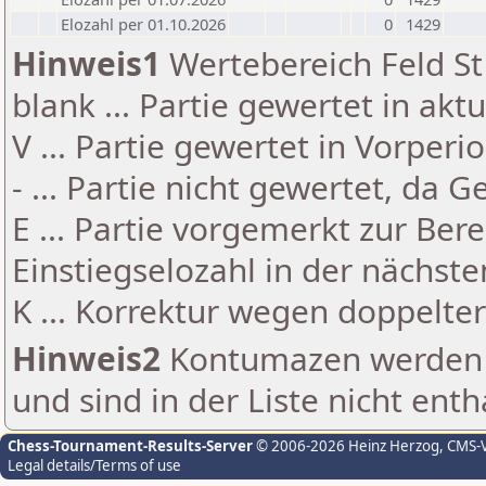
Elozahl per 01.10.2026
0
1429
Hinweis1
Wertebereich Feld St 
blank ... Partie gewertet in akt
V ... Partie gewertet in Vorperi
- ... Partie nicht gewertet, da 
E ... Partie vorgemerkt zur Be
Einstiegselozahl in der nächst
K ... Korrektur wegen doppelt
Hinweis2
Kontumazen werden g
und sind in der Liste nicht enth
Chess-Tournament-Results-Server
© 2006-2026 Heinz Herzog
, CMS-
Legal details/Terms of use