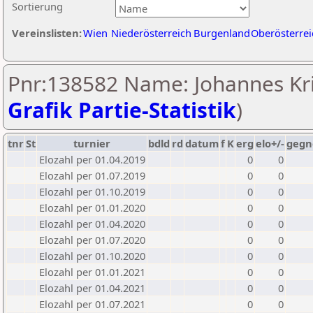
Sortierung
Vereinslisten:
Wien
Niederösterreich
Burgenland
Oberösterrei
Pnr:138582 Name: Johannes Kri
Grafik Partie-Statistik
)
tnr
St
turnier
bdld
rd
datum
f
K
erg
elo+/-
gegn
Elozahl per 01.04.2019
0
0
Elozahl per 01.07.2019
0
0
Elozahl per 01.10.2019
0
0
Elozahl per 01.01.2020
0
0
Elozahl per 01.04.2020
0
0
Elozahl per 01.07.2020
0
0
Elozahl per 01.10.2020
0
0
Elozahl per 01.01.2021
0
0
Elozahl per 01.04.2021
0
0
Elozahl per 01.07.2021
0
0