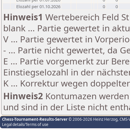
Elozahl per 01.10.2026
0
0
Hinweis1
Wertebereich Feld St 
blank ... Partie gewertet in akt
V ... Partie gewertet in Vorperi
- ... Partie nicht gewertet, da 
E ... Partie vorgemerkt zur Be
Einstiegselozahl in der nächst
K ... Korrektur wegen doppelt
Hinweis2
Kontumazen werden g
und sind in der Liste nicht enth
Chess-Tournament-Results-Server
© 2006-2026 Heinz Herzog
, CMS-
Legal details/Terms of use