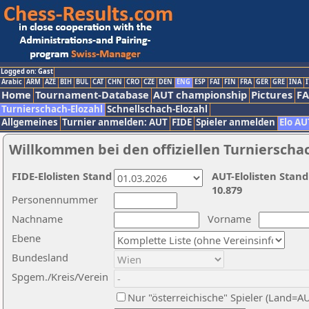
Logged on: Gast
Arabic
ARM
AZE
BIH
BUL
CAT
CHN
CRO
CZE
DEN
ENG
ESP
FAI
FIN
FRA
GER
GRE
INA
I
Home
Tournament-Database
AUT championship
Pictures
F
Turnierschach-Elozahl
Schnellschach-Elozahl
Allgemeines
Turnier anmelden: AUT
FIDE
Spieler anmelden
Elo AU
Willkommen bei den offiziellen Turnierscha
FIDE-Elolisten Stand
AUT-Elolisten Stand
10.879
Personennummer
Nachname
Vorname
Ebene
Bundesland
Spgem./Kreis/Verein
Nur "österreichische" Spieler (Land=A