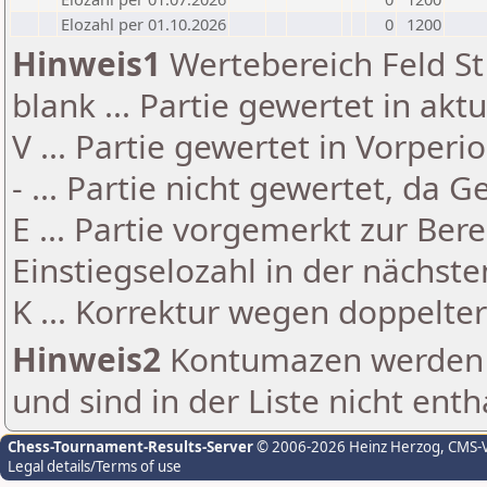
Elozahl per 01.10.2026
0
1200
Hinweis1
Wertebereich Feld St 
blank ... Partie gewertet in akt
V ... Partie gewertet in Vorperi
- ... Partie nicht gewertet, da 
E ... Partie vorgemerkt zur Be
Einstiegselozahl in der nächst
K ... Korrektur wegen doppelt
Hinweis2
Kontumazen werden g
und sind in der Liste nicht enth
Chess-Tournament-Results-Server
© 2006-2026 Heinz Herzog
, CMS-
Legal details/Terms of use