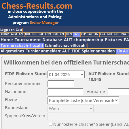
Logged on: Gast
Arabic
ARM
AZE
BIH
BUL
CAT
CHN
CRO
CZE
DEN
ENG
ESP
FAI
FIN
FRA
GER
GRE
INA
I
Home
Tournament-Database
AUT championship
Pictures
F
Turnierschach-Elozahl
Schnellschach-Elozahl
Allgemeines
Turnier anmelden: AUT
FIDE
Spieler anmelden
Elo AU
Willkommen bei den offiziellen Turnierscha
FIDE-Elolisten Stand
AUT-Elolisten Stand
13.945
Personennummer
Nachname
Vorname
Ebene
Bundesland
Spgem./Kreis/Verein
Nur "österreichische" Spieler (Land=A