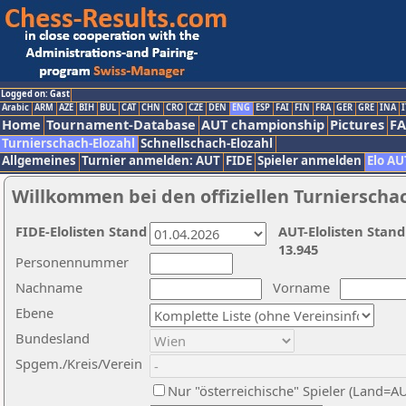
Logged on: Gast
Arabic
ARM
AZE
BIH
BUL
CAT
CHN
CRO
CZE
DEN
ENG
ESP
FAI
FIN
FRA
GER
GRE
INA
I
Home
Tournament-Database
AUT championship
Pictures
F
Turnierschach-Elozahl
Schnellschach-Elozahl
Allgemeines
Turnier anmelden: AUT
FIDE
Spieler anmelden
Elo AU
Willkommen bei den offiziellen Turnierscha
FIDE-Elolisten Stand
AUT-Elolisten Stand
13.945
Personennummer
Nachname
Vorname
Ebene
Bundesland
Spgem./Kreis/Verein
Nur "österreichische" Spieler (Land=A