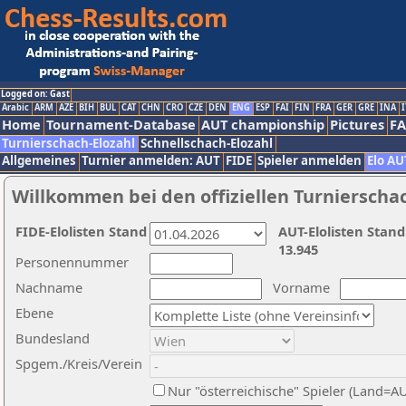
Logged on: Gast
Arabic
ARM
AZE
BIH
BUL
CAT
CHN
CRO
CZE
DEN
ENG
ESP
FAI
FIN
FRA
GER
GRE
INA
I
Home
Tournament-Database
AUT championship
Pictures
F
Turnierschach-Elozahl
Schnellschach-Elozahl
Allgemeines
Turnier anmelden: AUT
FIDE
Spieler anmelden
Elo AU
Willkommen bei den offiziellen Turnierscha
FIDE-Elolisten Stand
AUT-Elolisten Stand
13.945
Personennummer
Nachname
Vorname
Ebene
Bundesland
Spgem./Kreis/Verein
Nur "österreichische" Spieler (Land=A