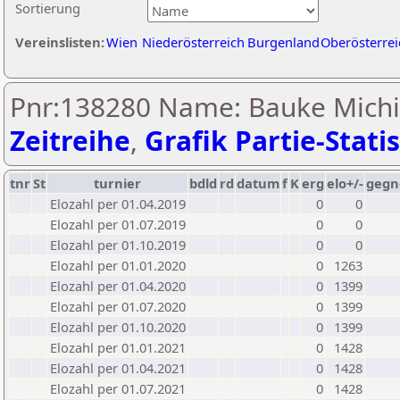
Sortierung
Vereinslisten:
Wien
Niederösterreich
Burgenland
Oberösterrei
Pnr:138280 Name: Bauke Michie
Zeitreihe
,
Grafik Partie-Statis
tnr
St
turnier
bdld
rd
datum
f
K
erg
elo+/-
gegn
Elozahl per 01.04.2019
0
0
Elozahl per 01.07.2019
0
0
Elozahl per 01.10.2019
0
0
Elozahl per 01.01.2020
0
1263
Elozahl per 01.04.2020
0
1399
Elozahl per 01.07.2020
0
1399
Elozahl per 01.10.2020
0
1399
Elozahl per 01.01.2021
0
1428
Elozahl per 01.04.2021
0
1428
Elozahl per 01.07.2021
0
1428