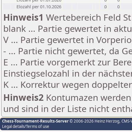
Elozahl per 01.10.2026
0
0
Hinweis1
Wertebereich Feld St 
blank ... Partie gewertet in akt
V ... Partie gewertet in Vorperi
- ... Partie nicht gewertet, da 
E ... Partie vorgemerkt zur Be
Einstiegselozahl in der nächst
K ... Korrektur wegen doppelt
Hinweis2
Kontumazen werden g
und sind in der Liste nicht enth
Chess-Tournament-Results-Server
© 2006-2026 Heinz Herzog
, CMS-
Legal details/Terms of use