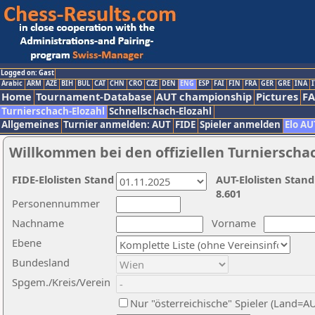
Logged on: Gast
Arabic
ARM
AZE
BIH
BUL
CAT
CHN
CRO
CZE
DEN
ENG
ESP
FAI
FIN
FRA
GER
GRE
INA
I
Home
Tournament-Database
AUT championship
Pictures
F
Turnierschach-Elozahl
Schnellschach-Elozahl
Allgemeines
Turnier anmelden: AUT
FIDE
Spieler anmelden
Elo AU
Willkommen bei den offiziellen Turnierscha
FIDE-Elolisten Stand
AUT-Elolisten Stand
8.601
Personennummer
Nachname
Vorname
Ebene
Bundesland
Spgem./Kreis/Verein
Nur "österreichische" Spieler (Land=A