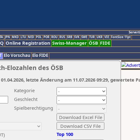
Servert
TA
JPN
MKD
LTU
NED
POL
POR
ROU
RUS
SRB
SVK
SWE
TUR
UKR
VIE
FontSize:11pt
AQ
Online Registration
Swiss-Manager
ÖSB
FIDE
T
Elo Vorschau
Elo FIDE
ch-Elozahlen des ÖSB
 01.04.2026, letzte Änderung am 11.07.2026 09:29, gewertete P
Kategorie
Geschlecht
Spielberechtigung
Top 100
UT)