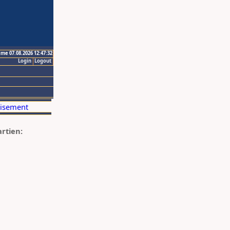
ime 07.08.2026 12:47:32
Login
Logout
artien: