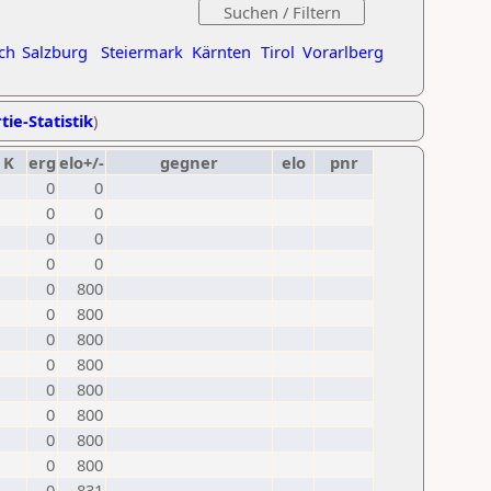
ch
Salzburg
Steiermark
Kärnten
Tirol
Vorarlberg
tie-Statistik
)
K
erg
elo+/-
gegner
elo
pnr
0
0
0
0
0
0
0
0
0
800
0
800
0
800
0
800
0
800
0
800
0
800
0
800
0
831