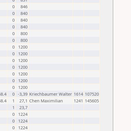
0
846
0
840
0
840
0
840
0
800
0
800
0
1200
0
1200
0
1200
0
1200
0
1200
0
1200
0
1200
48.4
0
-3,39
Kriechbaumer Walter
1614
107520
48.4
1
27,1
Chen Maximilian
1241
145605
1
23,7
0
1224
0
1224
0
1224