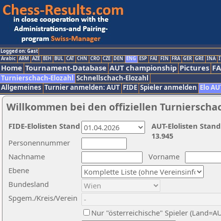
Logged on: Gast
Arabic
ARM
AZE
BIH
BUL
CAT
CHN
CRO
CZE
DEN
ENG
ESP
FAI
FIN
FRA
GER
GRE
INA
I
Home
Tournament-Database
AUT championship
Pictures
F
Turnierschach-Elozahl
Schnellschach-Elozahl
Allgemeines
Turnier anmelden: AUT
FIDE
Spieler anmelden
Elo AU
Willkommen bei den offiziellen Turnierscha
FIDE-Elolisten Stand
AUT-Elolisten Stand
13.945
Personennummer
Nachname
Vorname
Ebene
Bundesland
Spgem./Kreis/Verein
Nur "österreichische" Spieler (Land=A