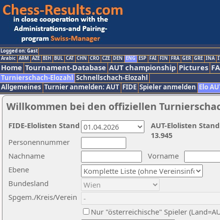
Logged on: Gast
Arabic
ARM
AZE
BIH
BUL
CAT
CHN
CRO
CZE
DEN
ENG
ESP
FAI
FIN
FRA
GER
GRE
INA
I
Home
Tournament-Database
AUT championship
Pictures
F
Turnierschach-Elozahl
Schnellschach-Elozahl
Allgemeines
Turnier anmelden: AUT
FIDE
Spieler anmelden
Elo AU
Willkommen bei den offiziellen Turnierscha
FIDE-Elolisten Stand
AUT-Elolisten Stand
13.945
Personennummer
Nachname
Vorname
Ebene
Bundesland
Spgem./Kreis/Verein
Nur "österreichische" Spieler (Land=A