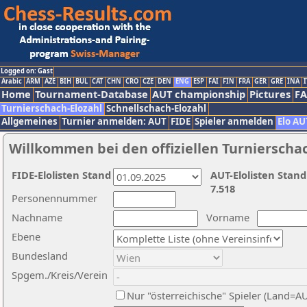
Logged on: Gast
Arabic
ARM
AZE
BIH
BUL
CAT
CHN
CRO
CZE
DEN
ENG
ESP
FAI
FIN
FRA
GER
GRE
INA
I
Home
Tournament-Database
AUT championship
Pictures
F
Turnierschach-Elozahl
Schnellschach-Elozahl
Allgemeines
Turnier anmelden: AUT
FIDE
Spieler anmelden
Elo AU
Willkommen bei den offiziellen Turnierscha
FIDE-Elolisten Stand
AUT-Elolisten Stand
7.518
Personennummer
Nachname
Vorname
Ebene
Bundesland
Spgem./Kreis/Verein
Nur "österreichische" Spieler (Land=A