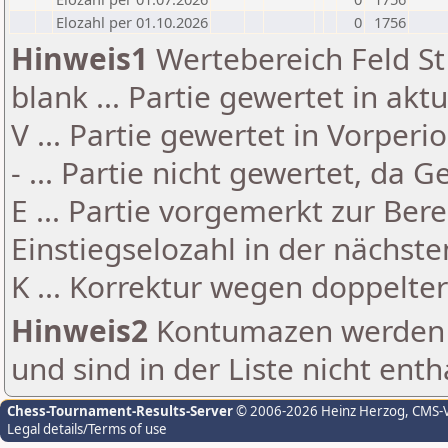
Elozahl per 01.10.2026
0
1756
Hinweis1
Wertebereich Feld St 
blank ... Partie gewertet in akt
V ... Partie gewertet in Vorperi
- ... Partie nicht gewertet, da 
E ... Partie vorgemerkt zur Be
Einstiegselozahl in der nächst
K ... Korrektur wegen doppelt
Hinweis2
Kontumazen werden g
und sind in der Liste nicht enth
Chess-Tournament-Results-Server
© 2006-2026 Heinz Herzog
, CMS-
Legal details/Terms of use