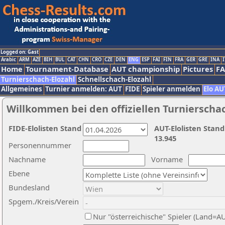
Logged on: Gast
Arabic
ARM
AZE
BIH
BUL
CAT
CHN
CRO
CZE
DEN
ENG
ESP
FAI
FIN
FRA
GER
GRE
INA
I
Home
Tournament-Database
AUT championship
Pictures
F
Turnierschach-Elozahl
Schnellschach-Elozahl
Allgemeines
Turnier anmelden: AUT
FIDE
Spieler anmelden
Elo AU
Willkommen bei den offiziellen Turnierscha
FIDE-Elolisten Stand
AUT-Elolisten Stand
13.945
Personennummer
Nachname
Vorname
Ebene
Bundesland
Spgem./Kreis/Verein
Nur "österreichische" Spieler (Land=A