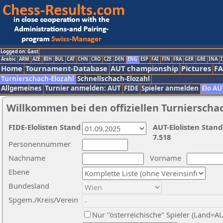
Logged on: Gast
Arabic
ARM
AZE
BIH
BUL
CAT
CHN
CRO
CZE
DEN
ENG
ESP
FAI
FIN
FRA
GER
GRE
INA
I
Home
Tournament-Database
AUT championship
Pictures
F
Turnierschach-Elozahl
Schnellschach-Elozahl
Allgemeines
Turnier anmelden: AUT
FIDE
Spieler anmelden
Elo AU
Willkommen bei den offiziellen Turnierscha
FIDE-Elolisten Stand
AUT-Elolisten Stand
7.518
Personennummer
Nachname
Vorname
Ebene
Bundesland
Spgem./Kreis/Verein
Nur "österreichische" Spieler (Land=A