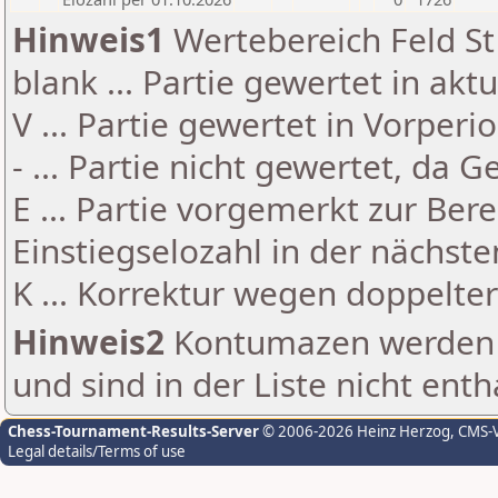
Hinweis1
Wertebereich Feld St 
blank ... Partie gewertet in akt
V ... Partie gewertet in Vorperi
- ... Partie nicht gewertet, da 
E ... Partie vorgemerkt zur Be
Einstiegselozahl in der nächst
K ... Korrektur wegen doppelt
Hinweis2
Kontumazen werden g
und sind in der Liste nicht enth
Chess-Tournament-Results-Server
© 2006-2026 Heinz Herzog
, CMS-
Legal details/Terms of use