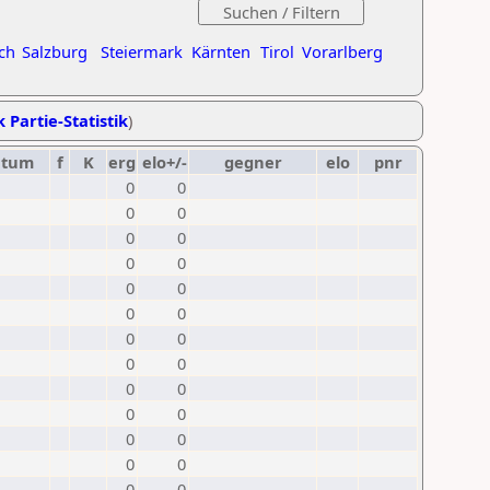
ch
Salzburg
Steiermark
Kärnten
Tirol
Vorarlberg
k Partie-Statistik
)
atum
f
K
erg
elo+/-
gegner
elo
pnr
0
0
0
0
0
0
0
0
0
0
0
0
0
0
0
0
0
0
0
0
0
0
0
0
0
0