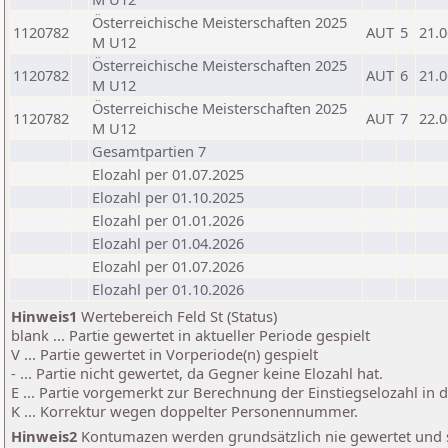
Österreichische Meisterschaften 2025
1120782
AUT
5
21.0
M U12
Österreichische Meisterschaften 2025
1120782
AUT
6
21.0
M U12
Österreichische Meisterschaften 2025
1120782
AUT
7
22.0
M U12
Gesamtpartien 7
Elozahl per 01.07.2025
Elozahl per 01.10.2025
Elozahl per 01.01.2026
Elozahl per 01.04.2026
Elozahl per 01.07.2026
Elozahl per 01.10.2026
Hinweis1
Wertebereich Feld St (Status)
blank ... Partie gewertet in aktueller Periode gespielt
V ... Partie gewertet in Vorperiode(n) gespielt
- ... Partie nicht gewertet, da Gegner keine Elozahl hat.
E ... Partie vorgemerkt zur Berechnung der Einstiegselozahl in
K ... Korrektur wegen doppelter Personennummer.
Hinweis2
Kontumazen werden grundsätzlich nie gewertet und sin