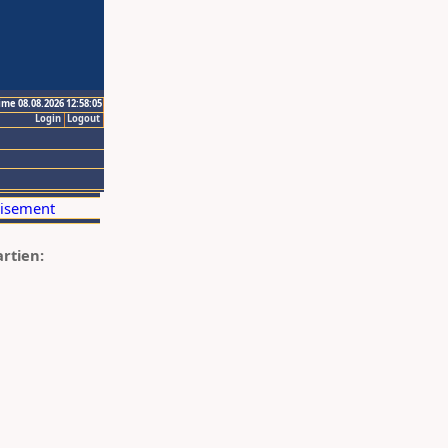
ime 08.08.2026 12:58:05
Login
Logout
artien: