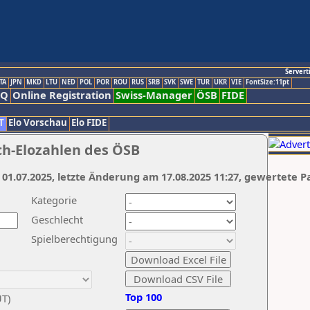
Servert
TA
JPN
MKD
LTU
NED
POL
POR
ROU
RUS
SRB
SVK
SWE
TUR
UKR
VIE
FontSize:11pt
AQ
Online Registration
Swiss-Manager
ÖSB
FIDE
T
Elo Vorschau
Elo FIDE
ch-Elozahlen des ÖSB
 01.07.2025, letzte Änderung am 17.08.2025 11:27, gewertete P
Kategorie
Geschlecht
Spielberechtigung
Top 100
UT)