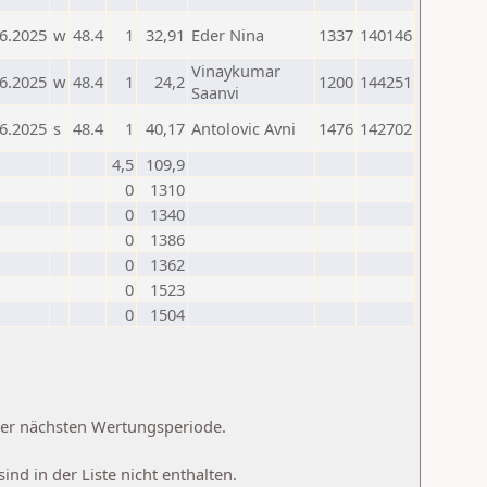
6.2025
w
48.4
1
32,91
Eder Nina
1337
140146
Vinaykumar
6.2025
w
48.4
1
24,2
1200
144251
Saanvi
6.2025
s
48.4
1
40,17
Antolovic Avni
1476
142702
4,5
109,9
0
1310
0
1340
0
1386
0
1362
0
1523
0
1504
 der nächsten Wertungsperiode.
d in der Liste nicht enthalten.