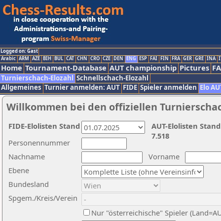
Logged on: Gast
Arabic
ARM
AZE
BIH
BUL
CAT
CHN
CRO
CZE
DEN
ENG
ESP
FAI
FIN
FRA
GER
GRE
INA
I
Home
Tournament-Database
AUT championship
Pictures
F
Turnierschach-Elozahl
Schnellschach-Elozahl
Allgemeines
Turnier anmelden: AUT
FIDE
Spieler anmelden
Elo AU
Willkommen bei den offiziellen Turnierscha
FIDE-Elolisten Stand
AUT-Elolisten Stand
7.518
Personennummer
Nachname
Vorname
Ebene
Bundesland
Spgem./Kreis/Verein
Nur "österreichische" Spieler (Land=A