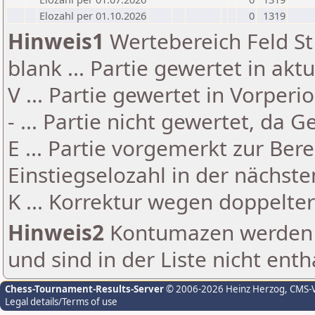
Elozahl per 01.10.2026
0
1319
Hinweis1
Wertebereich Feld St 
blank ... Partie gewertet in akt
V ... Partie gewertet in Vorperi
- ... Partie nicht gewertet, da 
E ... Partie vorgemerkt zur Be
Einstiegselozahl in der nächst
K ... Korrektur wegen doppelt
Hinweis2
Kontumazen werden g
und sind in der Liste nicht enth
Chess-Tournament-Results-Server
© 2006-2026 Heinz Herzog
, CMS-
Legal details/Terms of use