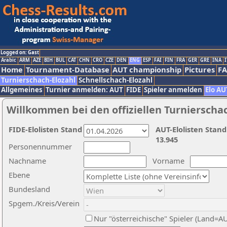
Logged on: Gast
Arabic
ARM
AZE
BIH
BUL
CAT
CHN
CRO
CZE
DEN
ENG
ESP
FAI
FIN
FRA
GER
GRE
INA
I
Home
Tournament-Database
AUT championship
Pictures
F
Turnierschach-Elozahl
Schnellschach-Elozahl
Allgemeines
Turnier anmelden: AUT
FIDE
Spieler anmelden
Elo AU
Willkommen bei den offiziellen Turnierscha
FIDE-Elolisten Stand
AUT-Elolisten Stand
13.945
Personennummer
Nachname
Vorname
Ebene
Bundesland
Spgem./Kreis/Verein
Nur "österreichische" Spieler (Land=A