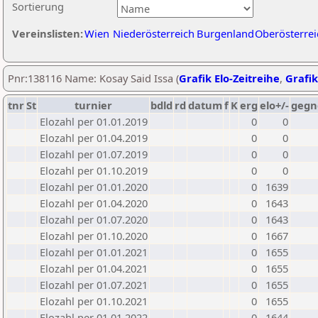
Sortierung
Vereinslisten:
Wien
Niederösterreich
Burgenland
Oberösterrei
Pnr:138116 Name: Kosay Said Issa (
Grafik Elo-Zeitreihe
,
Grafik
tnr
St
turnier
bdld
rd
datum
f
K
erg
elo+/-
gegn
Elozahl per 01.01.2019
0
0
Elozahl per 01.04.2019
0
0
Elozahl per 01.07.2019
0
0
Elozahl per 01.10.2019
0
0
Elozahl per 01.01.2020
0
1639
Elozahl per 01.04.2020
0
1643
Elozahl per 01.07.2020
0
1643
Elozahl per 01.10.2020
0
1667
Elozahl per 01.01.2021
0
1655
Elozahl per 01.04.2021
0
1655
Elozahl per 01.07.2021
0
1655
Elozahl per 01.10.2021
0
1655
Elozahl per 01.01.2022
0
1644