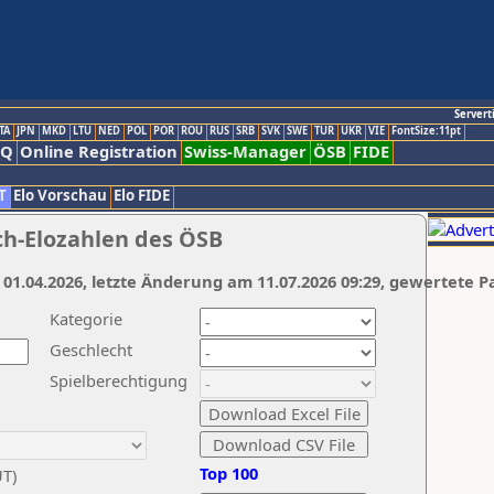
Servert
TA
JPN
MKD
LTU
NED
POL
POR
ROU
RUS
SRB
SVK
SWE
TUR
UKR
VIE
FontSize:11pt
AQ
Online Registration
Swiss-Manager
ÖSB
FIDE
T
Elo Vorschau
Elo FIDE
ch-Elozahlen des ÖSB
 01.04.2026, letzte Änderung am 11.07.2026 09:29, gewertete P
Kategorie
Geschlecht
Spielberechtigung
Top 100
UT)