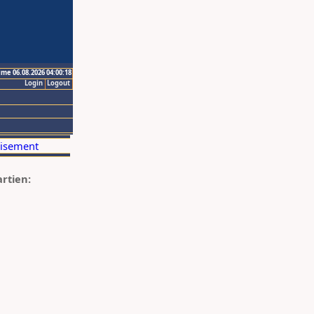
ime 06.08.2026 04:00:18
Login
Logout
artien: