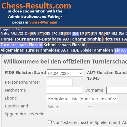
Logged on: Gast
Arabic
ARM
AZE
BIH
BUL
CAT
CHN
CRO
CZE
DEN
ENG
ESP
FAI
FIN
FRA
GER
GRE
INA
I
Home
Tournament-Database
AUT championship
Pictures
F
Turnierschach-Elozahl
Schnellschach-Elozahl
Allgemeines
Turnier anmelden: AUT
FIDE
Spieler anmelden
Elo AU
Willkommen bei den offiziellen Turnierscha
FIDE-Elolisten Stand
AUT-Elolisten Stand
13.945
Personennummer
Nachname
Vorname
Ebene
Bundesland
Spgem./Kreis/Verein
Nur "österreichische" Spieler (Land=A