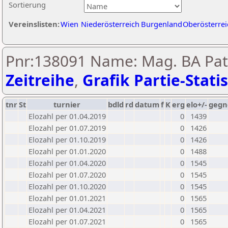
Sortierung
Vereinslisten:
Wien
Niederösterreich
Burgenland
Oberösterrei
Pnr:138091 Name: Mag. BA Patr
Zeitreihe
,
Grafik Partie-Statis
tnr
St
turnier
bdld
rd
datum
f
K
erg
elo+/-
gegn
Elozahl per 01.04.2019
0
1439
Elozahl per 01.07.2019
0
1426
Elozahl per 01.10.2019
0
1426
Elozahl per 01.01.2020
0
1488
Elozahl per 01.04.2020
0
1545
Elozahl per 01.07.2020
0
1545
Elozahl per 01.10.2020
0
1545
Elozahl per 01.01.2021
0
1565
Elozahl per 01.04.2021
0
1565
Elozahl per 01.07.2021
0
1565