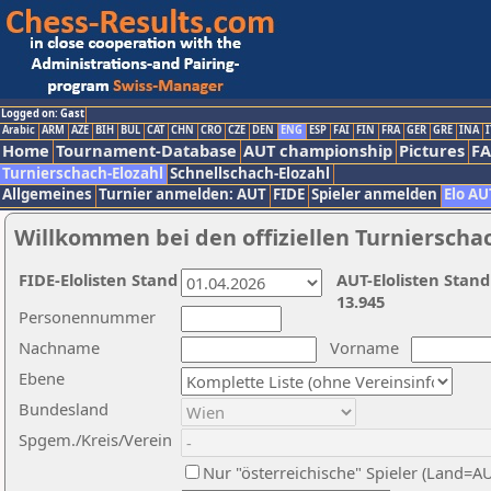
Logged on: Gast
Arabic
ARM
AZE
BIH
BUL
CAT
CHN
CRO
CZE
DEN
ENG
ESP
FAI
FIN
FRA
GER
GRE
INA
I
Home
Tournament-Database
AUT championship
Pictures
F
Turnierschach-Elozahl
Schnellschach-Elozahl
Allgemeines
Turnier anmelden: AUT
FIDE
Spieler anmelden
Elo AU
Willkommen bei den offiziellen Turnierscha
FIDE-Elolisten Stand
AUT-Elolisten Stand
13.945
Personennummer
Nachname
Vorname
Ebene
Bundesland
Spgem./Kreis/Verein
Nur "österreichische" Spieler (Land=A