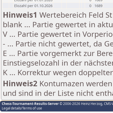
Elozahl per 01.10.2026
0
1689
Hinweis1
Wertebereich Feld St 
blank ... Partie gewertet in akt
V ... Partie gewertet in Vorperi
- ... Partie nicht gewertet, da 
E ... Partie vorgemerkt zur Be
Einstiegselozahl in der nächst
K ... Korrektur wegen doppelt
Hinweis2
Kontumazen werden g
und sind in der Liste nicht enth
Chess-Tournament-Results-Server
© 2006-2026 Heinz Herzog
, CMS-
Legal details/Terms of use