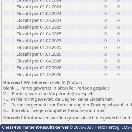
Elozahl per 01.04.2024
0
0
Elozahl per 01.07.2024
0
0
Elozahl per 01.10.2024
0
0
Elozahl per 01.01.2025
0
0
Elozahl per 01.04.2025
0
0
Elozahl per 01.07.2025
0
0
Elozahl per 01.10.2025
0
0
Elozahl per 01.01.2026
0
0
Elozahl per 01.04.2026
0
0
Elozahl per 01.07.2026
0
0
Elozahl per 01.10.2026
0
0
Hinweis1
Wertebereich Feld St (Status)
blank ... Partie gewertet in aktueller Periode gespielt
V ... Partie gewertet in Vorperiode(n) gespielt
- ... Partie nicht gewertet, da Gegner keine Elozahl hat.
E ... Partie vorgemerkt zur Berechnung der Einstiegselozahl in
K ... Korrektur wegen doppelter Personennummer.
Hinweis2
Kontumazen werden grundsätzlich nie gewertet und sin
Chess-Tournament-Results-Server
© 2006-2026 Heinz Herzog
, CMS-