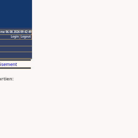
ime 06.08.2026 09:42:49
Login
Logout
artien: