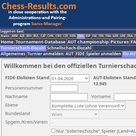
Logged on: Gast
Arabic
ARM
AZE
BIH
BUL
CAT
CHN
CRO
CZE
DEN
ENG
ESP
FAI
FIN
FRA
GER
GRE
INA
I
Home
Tournament-Database
AUT championship
Pictures
F
Turnierschach-Elozahl
Schnellschach-Elozahl
Allgemeines
Turnier anmelden: AUT
FIDE
Spieler anmelden
Elo AU
Willkommen bei den offiziellen Turnierscha
FIDE-Elolisten Stand
AUT-Elolisten Stand
13.945
Personennummer
Nachname
Vorname
Ebene
Bundesland
Spgem./Kreis/Verein
Nur "österreichische" Spieler (Land=A