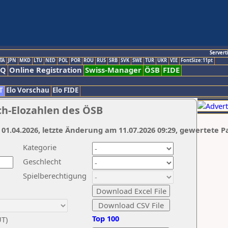
Servert
TA
JPN
MKD
LTU
NED
POL
POR
ROU
RUS
SRB
SVK
SWE
TUR
UKR
VIE
FontSize:11pt
AQ
Online Registration
Swiss-Manager
ÖSB
FIDE
T
Elo Vorschau
Elo FIDE
ch-Elozahlen des ÖSB
 01.04.2026, letzte Änderung am 11.07.2026 09:29, gewertete P
Kategorie
Geschlecht
Spielberechtigung
Top 100
UT)