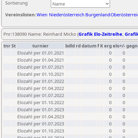
Sortierung
Vereinslisten:
Wien
Niederösterreich
Burgenland
Oberösterrei
Pnr:138090 Name: Reinhard Micko (
Grafik Elo-Zeitreihe
,
Grafik
tnr
St
turnier
bdld
rd
datum
f
K
erg
elo+/-
gegn
Elozahl per 01.01.2021
0
0
Elozahl per 01.04.2021
0
0
Elozahl per 01.07.2021
0
0
Elozahl per 01.10.2021
0
0
Elozahl per 01.01.2022
0
0
Elozahl per 01.04.2022
0
0
Elozahl per 01.07.2022
0
0
Elozahl per 01.10.2022
0
0
Elozahl per 01.01.2023
0
0
Elozahl per 01.04.2023
0
0
Elozahl per 01.07.2023
0
0
Elozahl per 01.10.2023
0
0
Elozahl per 01.01.2024
0
0