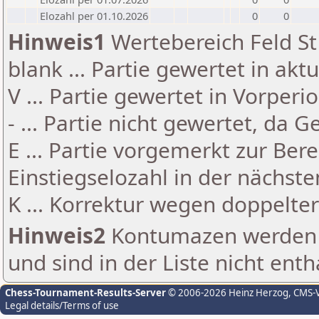
Elozahl per 01.10.2026
0
0
Hinweis1
Wertebereich Feld St 
blank ... Partie gewertet in akt
V ... Partie gewertet in Vorperi
- ... Partie nicht gewertet, da 
E ... Partie vorgemerkt zur Be
Einstiegselozahl in der nächst
K ... Korrektur wegen doppelt
Hinweis2
Kontumazen werden g
und sind in der Liste nicht enth
Chess-Tournament-Results-Server
© 2006-2026 Heinz Herzog
, CMS-
Legal details/Terms of use