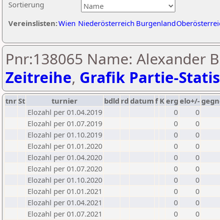
Sortierung
Vereinslisten:
Wien
Niederösterreich
Burgenland
Oberösterrei
Pnr:138065 Name: Alexander Br
Zeitreihe
,
Grafik Partie-Statis
tnr
St
turnier
bdld
rd
datum
f
K
erg
elo+/-
gegn
Elozahl per 01.04.2019
0
0
Elozahl per 01.07.2019
0
0
Elozahl per 01.10.2019
0
0
Elozahl per 01.01.2020
0
0
Elozahl per 01.04.2020
0
0
Elozahl per 01.07.2020
0
0
Elozahl per 01.10.2020
0
0
Elozahl per 01.01.2021
0
0
Elozahl per 01.04.2021
0
0
Elozahl per 01.07.2021
0
0