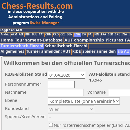
Logged on: Gast
Arabic
ARM
AZE
BIH
BUL
CAT
CHN
CRO
CZE
DEN
ENG
ESP
FAI
FIN
FRA
GER
GRE
INA
I
Home
Tournament-Database
AUT championship
Pictures
F
Turnierschach-Elozahl
Schnellschach-Elozahl
Allgemeines
Turnier anmelden: AUT
FIDE
Spieler anmelden
Elo AU
Willkommen bei den offiziellen Turnierscha
FIDE-Elolisten Stand
AUT-Elolisten Stand
13.945
Personennummer
Nachname
Vorname
Ebene
Bundesland
Spgem./Kreis/Verein
Nur "österreichische" Spieler (Land=A