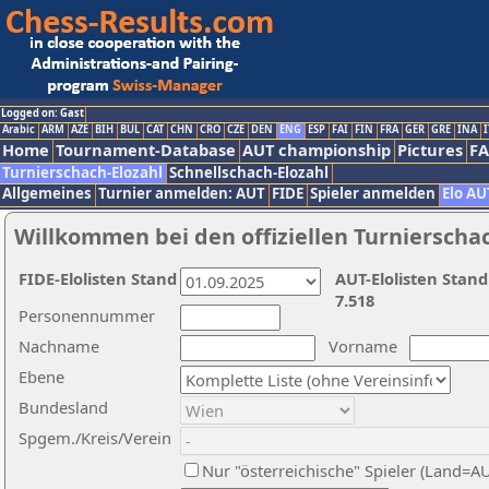
Logged on: Gast
Arabic
ARM
AZE
BIH
BUL
CAT
CHN
CRO
CZE
DEN
ENG
ESP
FAI
FIN
FRA
GER
GRE
INA
I
Home
Tournament-Database
AUT championship
Pictures
F
Turnierschach-Elozahl
Schnellschach-Elozahl
Allgemeines
Turnier anmelden: AUT
FIDE
Spieler anmelden
Elo AU
Willkommen bei den offiziellen Turnierscha
FIDE-Elolisten Stand
AUT-Elolisten Stand
7.518
Personennummer
Nachname
Vorname
Ebene
Bundesland
Spgem./Kreis/Verein
Nur "österreichische" Spieler (Land=A