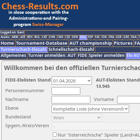
Logged on: Gast
Arabic
ARM
AZE
BIH
BUL
CAT
CHN
CRO
CZE
DEN
ENG
ESP
FAI
FIN
FRA
GER
GRE
INA
I
Home
Tournament-Database
AUT championship
Pictures
F
Turnierschach-Elozahl
Schnellschach-Elozahl
Allgemeines
Turnier anmelden: AUT
FIDE
Spieler anmelden
Elo AU
Willkommen bei den offiziellen Turnierscha
FIDE-Elolisten Stand
AUT-Elolisten Stand
13.945
Personennummer
Nachname
Vorname
Ebene
Bundesland
Spgem./Kreis/Verein
Nur "österreichische" Spieler (Land=A