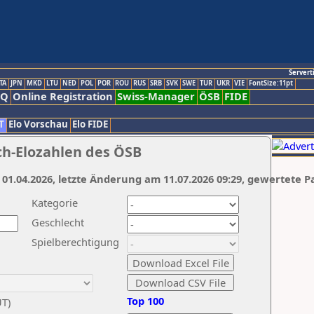
Servert
TA
JPN
MKD
LTU
NED
POL
POR
ROU
RUS
SRB
SVK
SWE
TUR
UKR
VIE
FontSize:11pt
AQ
Online Registration
Swiss-Manager
ÖSB
FIDE
T
Elo Vorschau
Elo FIDE
ch-Elozahlen des ÖSB
 01.04.2026, letzte Änderung am 11.07.2026 09:29, gewertete P
Kategorie
Geschlecht
Spielberechtigung
Top 100
UT)