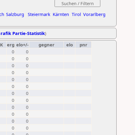
ch
Salzburg
Steiermark
Kärnten
Tirol
Vorarlberg
rafik Partie-Statistik
)
K
erg
elo+/-
gegner
elo
pnr
0
0
0
0
0
0
0
0
0
0
0
0
0
0
0
0
0
0
0
0
0
0
0
0
0
0