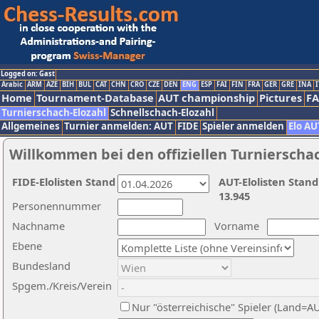
Logged on: Gast
Arabic
ARM
AZE
BIH
BUL
CAT
CHN
CRO
CZE
DEN
ENG
ESP
FAI
FIN
FRA
GER
GRE
INA
I
Home
Tournament-Database
AUT championship
Pictures
F
Turnierschach-Elozahl
Schnellschach-Elozahl
Allgemeines
Turnier anmelden: AUT
FIDE
Spieler anmelden
Elo AU
Willkommen bei den offiziellen Turnierscha
FIDE-Elolisten Stand
AUT-Elolisten Stand
13.945
Personennummer
Nachname
Vorname
Ebene
Bundesland
Spgem./Kreis/Verein
Nur "österreichische" Spieler (Land=A