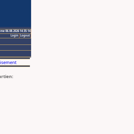
ime 06.08.2026 14:35:14
Login
Logout
artien: