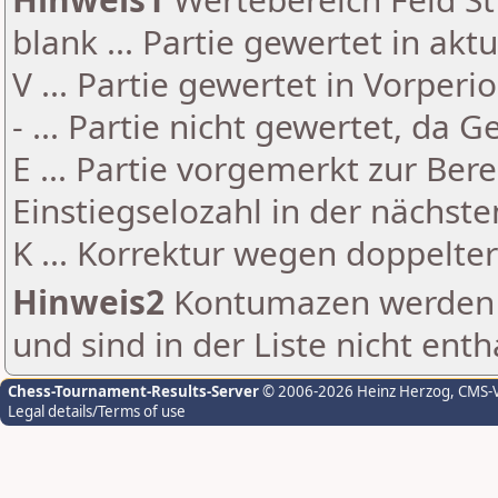
blank ... Partie gewertet in akt
V ... Partie gewertet in Vorperi
- ... Partie nicht gewertet, da 
E ... Partie vorgemerkt zur Be
Einstiegselozahl in der nächst
K ... Korrektur wegen doppelt
Hinweis2
Kontumazen werden g
und sind in der Liste nicht enth
Chess-Tournament-Results-Server
© 2006-2026 Heinz Herzog
, CMS-
Legal details/Terms of use