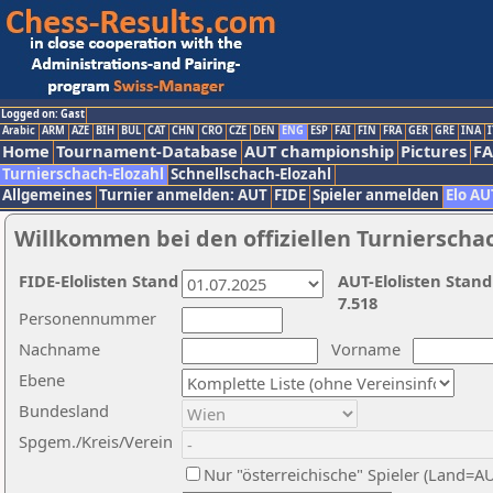
Logged on: Gast
Arabic
ARM
AZE
BIH
BUL
CAT
CHN
CRO
CZE
DEN
ENG
ESP
FAI
FIN
FRA
GER
GRE
INA
I
Home
Tournament-Database
AUT championship
Pictures
F
Turnierschach-Elozahl
Schnellschach-Elozahl
Allgemeines
Turnier anmelden: AUT
FIDE
Spieler anmelden
Elo AU
Willkommen bei den offiziellen Turnierscha
FIDE-Elolisten Stand
AUT-Elolisten Stand
7.518
Personennummer
Nachname
Vorname
Ebene
Bundesland
Spgem./Kreis/Verein
Nur "österreichische" Spieler (Land=A