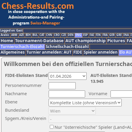
Logged on: Gast
Arabic
ARM
AZE
BIH
BUL
CAT
CHN
CRO
CZE
DEN
ENG
ESP
FAI
FIN
FRA
GER
GRE
INA
I
Home
Tournament-Database
AUT championship
Pictures
F
Turnierschach-Elozahl
Schnellschach-Elozahl
Allgemeines
Turnier anmelden: AUT
FIDE
Spieler anmelden
Elo AU
Willkommen bei den offiziellen Turnierscha
FIDE-Elolisten Stand
AUT-Elolisten Stand
13.945
Personennummer
Nachname
Vorname
Ebene
Bundesland
Spgem./Kreis/Verein
Nur "österreichische" Spieler (Land=A