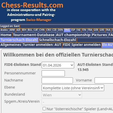
Logged on: Gast
Arabic
ARM
AZE
BIH
BUL
CAT
CHN
CRO
CZE
DEN
ENG
ESP
FAI
FIN
FRA
GER
GRE
INA
I
Home
Tournament-Database
AUT championship
Pictures
F
Turnierschach-Elozahl
Schnellschach-Elozahl
Allgemeines
Turnier anmelden: AUT
FIDE
Spieler anmelden
Elo AU
Willkommen bei den offiziellen Turnierscha
FIDE-Elolisten Stand
AUT-Elolisten Stand
13.945
Personennummer
Nachname
Vorname
Ebene
Bundesland
Spgem./Kreis/Verein
Nur "österreichische" Spieler (Land=A