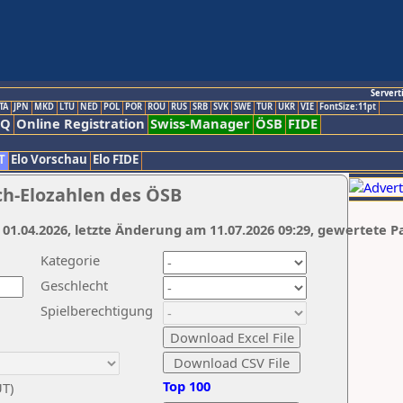
Servert
TA
JPN
MKD
LTU
NED
POL
POR
ROU
RUS
SRB
SVK
SWE
TUR
UKR
VIE
FontSize:11pt
AQ
Online Registration
Swiss-Manager
ÖSB
FIDE
T
Elo Vorschau
Elo FIDE
ch-Elozahlen des ÖSB
 01.04.2026, letzte Änderung am 11.07.2026 09:29, gewertete P
Kategorie
Geschlecht
Spielberechtigung
Top 100
UT)