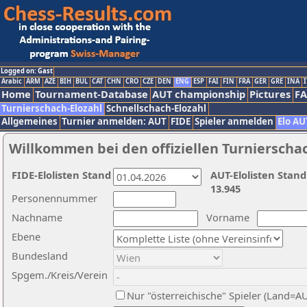
Logged on: Gast
Arabic
ARM
AZE
BIH
BUL
CAT
CHN
CRO
CZE
DEN
ENG
ESP
FAI
FIN
FRA
GER
GRE
INA
I
Home
Tournament-Database
AUT championship
Pictures
F
Turnierschach-Elozahl
Schnellschach-Elozahl
Allgemeines
Turnier anmelden: AUT
FIDE
Spieler anmelden
Elo AU
Willkommen bei den offiziellen Turnierscha
FIDE-Elolisten Stand
AUT-Elolisten Stand
13.945
Personennummer
Nachname
Vorname
Ebene
Bundesland
Spgem./Kreis/Verein
Nur "österreichische" Spieler (Land=A