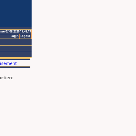
ime 07.08.2026 19:48:19
Login
Logout
artien: