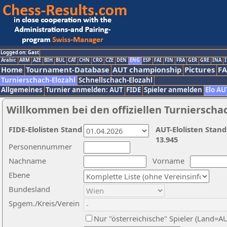
Logged on: Gast
Arabic
ARM
AZE
BIH
BUL
CAT
CHN
CRO
CZE
DEN
ENG
ESP
FAI
FIN
FRA
GER
GRE
INA
I
Home
Tournament-Database
AUT championship
Pictures
F
Turnierschach-Elozahl
Schnellschach-Elozahl
Allgemeines
Turnier anmelden: AUT
FIDE
Spieler anmelden
Elo AU
Willkommen bei den offiziellen Turnierscha
FIDE-Elolisten Stand
AUT-Elolisten Stand
13.945
Personennummer
Nachname
Vorname
Ebene
Bundesland
Spgem./Kreis/Verein
Nur "österreichische" Spieler (Land=A