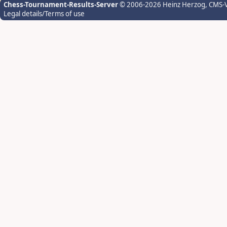
Chess-Tournament-Results-Server
© 2006-2026 Heinz Herzog
, CMS-
Legal details/Terms of use