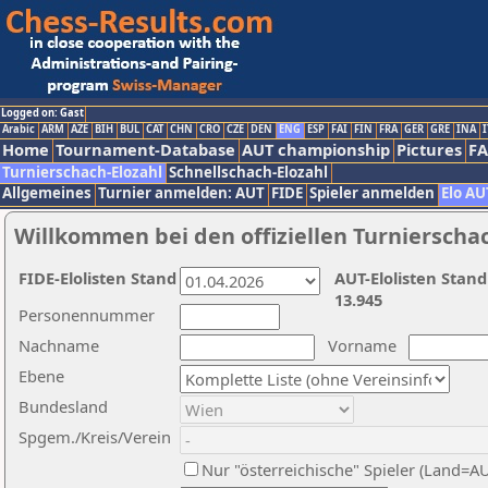
Logged on: Gast
Arabic
ARM
AZE
BIH
BUL
CAT
CHN
CRO
CZE
DEN
ENG
ESP
FAI
FIN
FRA
GER
GRE
INA
I
Home
Tournament-Database
AUT championship
Pictures
F
Turnierschach-Elozahl
Schnellschach-Elozahl
Allgemeines
Turnier anmelden: AUT
FIDE
Spieler anmelden
Elo AU
Willkommen bei den offiziellen Turnierscha
FIDE-Elolisten Stand
AUT-Elolisten Stand
13.945
Personennummer
Nachname
Vorname
Ebene
Bundesland
Spgem./Kreis/Verein
Nur "österreichische" Spieler (Land=A