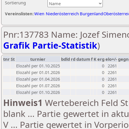
Sortierung
Vereinslisten:
Wien
Niederösterreich
Burgenland
Oberösterrei
Pnr:137783 Name: Jozef Simeno
Grafik Partie-Statistik
)
tnr
St
turnier
bdld
rd
datum
f
K
erg
elo+/-
gegn
Elozahl per 01.10.2025
0
2261
Elozahl per 01.01.2026
0
2261
Elozahl per 01.04.2026
0
2261
Elozahl per 01.07.2026
0
2261
Elozahl per 01.10.2026
0
2261
Hinweis1
Wertebereich Feld St 
blank ... Partie gewertet in akt
V ... Partie gewertet in Vorperi