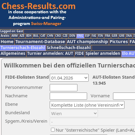
Logged on: Gast
Arabic
ARM
AZE
BIH
BUL
CAT
CHN
CRO
CZE
DEN
ENG
ESP
FAI
FIN
FRA
GER
GRE
INA
I
Home
Tournament-Database
AUT championship
Pictures
F
Turnierschach-Elozahl
Schnellschach-Elozahl
Allgemeines
Turnier anmelden: AUT
FIDE
Spieler anmelden
Elo AU
Willkommen bei den offiziellen Turnierscha
FIDE-Elolisten Stand
AUT-Elolisten Stand
13.945
Personennummer
Nachname
Vorname
Ebene
Bundesland
Spgem./Kreis/Verein
Nur "österreichische" Spieler (Land=A