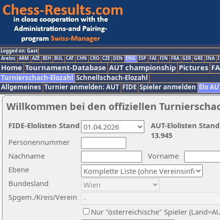
Logged on: Gast
Arabic
ARM
AZE
BIH
BUL
CAT
CHN
CRO
CZE
DEN
ENG
ESP
FAI
FIN
FRA
GER
GRE
INA
I
Home
Tournament-Database
AUT championship
Pictures
F
Turnierschach-Elozahl
Schnellschach-Elozahl
Allgemeines
Turnier anmelden: AUT
FIDE
Spieler anmelden
Elo AU
Willkommen bei den offiziellen Turnierscha
FIDE-Elolisten Stand
AUT-Elolisten Stand
13.945
Personennummer
Nachname
Vorname
Ebene
Bundesland
Spgem./Kreis/Verein
Nur "österreichische" Spieler (Land=A