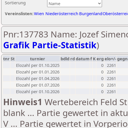
Sortierung
Vereinslisten:
Wien
Niederösterreich
Burgenland
Oberösterrei
Pnr:137783 Name: Jozef Simeno
Grafik Partie-Statistik
)
tnr
St
turnier
bdld
rd
datum
f
K
erg
elo+/-
gegn
Elozahl per 01.10.2025
0
2261
Elozahl per 01.01.2026
0
2261
Elozahl per 01.04.2026
0
2261
Elozahl per 01.07.2026
0
2261
Elozahl per 01.10.2026
0
2261
Hinweis1
Wertebereich Feld St 
blank ... Partie gewertet in akt
V ... Partie gewertet in Vorperi