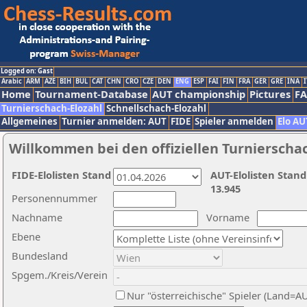
Logged on: Gast
Arabic
ARM
AZE
BIH
BUL
CAT
CHN
CRO
CZE
DEN
ENG
ESP
FAI
FIN
FRA
GER
GRE
INA
I
Home
Tournament-Database
AUT championship
Pictures
F
Turnierschach-Elozahl
Schnellschach-Elozahl
Allgemeines
Turnier anmelden: AUT
FIDE
Spieler anmelden
Elo AU
Willkommen bei den offiziellen Turnierscha
FIDE-Elolisten Stand
AUT-Elolisten Stand
13.945
Personennummer
Nachname
Vorname
Ebene
Bundesland
Spgem./Kreis/Verein
Nur "österreichische" Spieler (Land=A