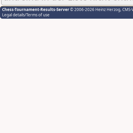
Chess-Tournament-Results-Server
© 2006-2026 Heinz Herzog
, CMS-
Legal details/Terms of use