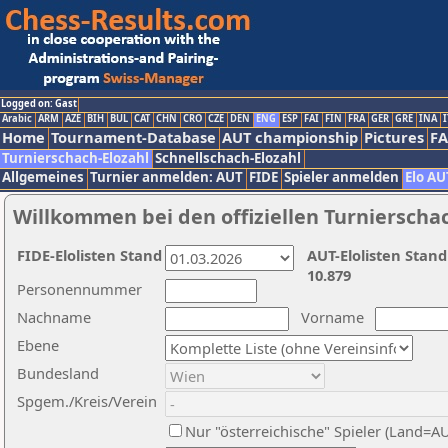
Logged on: Gast
Arabic
ARM
AZE
BIH
BUL
CAT
CHN
CRO
CZE
DEN
ENG
ESP
FAI
FIN
FRA
GER
GRE
INA
I
Home
Tournament-Database
AUT championship
Pictures
F
Turnierschach-Elozahl
Schnellschach-Elozahl
Allgemeines
Turnier anmelden: AUT
FIDE
Spieler anmelden
Elo AU
Willkommen bei den offiziellen Turnierscha
FIDE-Elolisten Stand
AUT-Elolisten Stand
10.879
Personennummer
Nachname
Vorname
Ebene
Bundesland
Spgem./Kreis/Verein
Nur "österreichische" Spieler (Land=A