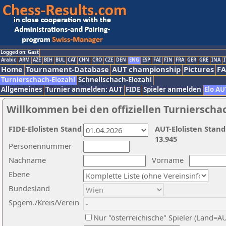
Logged on: Gast
Arabic
ARM
AZE
BIH
BUL
CAT
CHN
CRO
CZE
DEN
ENG
ESP
FAI
FIN
FRA
GER
GRE
INA
I
Home
Tournament-Database
AUT championship
Pictures
F
Turnierschach-Elozahl
Schnellschach-Elozahl
Allgemeines
Turnier anmelden: AUT
FIDE
Spieler anmelden
Elo AU
Willkommen bei den offiziellen Turnierscha
FIDE-Elolisten Stand
AUT-Elolisten Stand
13.945
Personennummer
Nachname
Vorname
Ebene
Bundesland
Spgem./Kreis/Verein
Nur "österreichische" Spieler (Land=A