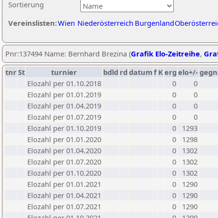
Sortierung
Vereinslisten:
Wien
Niederösterreich
Burgenland
Oberösterrei
Pnr:137494 Name: Bernhard Brezina (
Grafik Elo-Zeitreihe
,
Graf
tnr
St
turnier
bdld
rd
datum
f
K
erg
elo+/-
gegn
Elozahl per 01.10.2018
0
0
Elozahl per 01.01.2019
0
0
Elozahl per 01.04.2019
0
0
Elozahl per 01.07.2019
0
0
Elozahl per 01.10.2019
0
1293
Elozahl per 01.01.2020
0
1298
Elozahl per 01.04.2020
0
1302
Elozahl per 01.07.2020
0
1302
Elozahl per 01.10.2020
0
1302
Elozahl per 01.01.2021
0
1290
Elozahl per 01.04.2021
0
1290
Elozahl per 01.07.2021
0
1290
Elozahl per 01.10.2021
0
1290