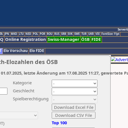
Servert
TA
JPN
MKD
LTU
NED
POL
POR
ROU
RUS
SRB
SVK
SWE
TUR
UKR
VIE
FontSize:11pt
AQ
Online Registration
Swiss-Manager
ÖSB
FIDE
T
Elo Vorschau
Elo FIDE
ch-Elozahlen des ÖSB
 01.07.2025, letzte Änderung am 17.08.2025 11:27, gewertete P
Kategorie
Geschlecht
Spielberechtigung
Top 100
UT)