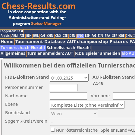
Logged on: Gast
Arabic
ARM
AZE
BIH
BUL
CAT
CHN
CRO
CZE
DEN
ENG
ESP
FAI
FIN
FRA
GER
GRE
INA
I
Home
Tournament-Database
AUT championship
Pictures
F
Turnierschach-Elozahl
Schnellschach-Elozahl
Allgemeines
Turnier anmelden: AUT
FIDE
Spieler anmelden
Elo AU
Willkommen bei den offiziellen Turnierscha
FIDE-Elolisten Stand
AUT-Elolisten Stand
7.518
Personennummer
Nachname
Vorname
Ebene
Bundesland
Spgem./Kreis/Verein
Nur "österreichische" Spieler (Land=A