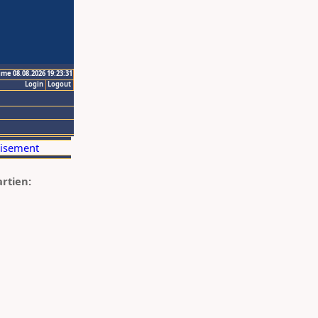
ime 08.08.2026 19:23:31
Login
Logout
artien: