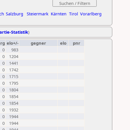
ch
Salzburg
Steiermark
Kärnten
Tirol
Vorarlberg
artie-Statistik
)
erg
elo+/-
gegner
elo
pnr
0
983
0
1204
0
1441
0
1742
0
1715
0
1795
0
1804
0
1854
0
1854
0
1932
0
1944
0
1944
0
1944