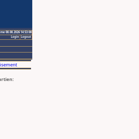
ime 08.08.2026 14:53:08
Login
Logout
artien: