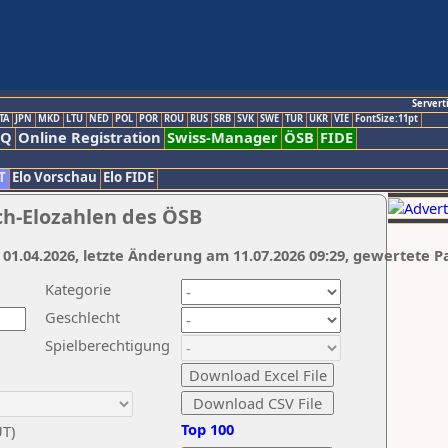
Servert
TA
JPN
MKD
LTU
NED
POL
POR
ROU
RUS
SRB
SVK
SWE
TUR
UKR
VIE
FontSize:11pt
AQ
Online Registration
Swiss-Manager
ÖSB
FIDE
T
Elo Vorschau
Elo FIDE
ch-Elozahlen des ÖSB
 01.04.2026, letzte Änderung am 11.07.2026 09:29, gewertete P
Kategorie
Geschlecht
Spielberechtigung
Top 100
UT)