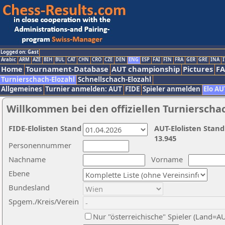
Logged on: Gast
Arabic
ARM
AZE
BIH
BUL
CAT
CHN
CRO
CZE
DEN
ENG
ESP
FAI
FIN
FRA
GER
GRE
INA
I
Home
Tournament-Database
AUT championship
Pictures
F
Turnierschach-Elozahl
Schnellschach-Elozahl
Allgemeines
Turnier anmelden: AUT
FIDE
Spieler anmelden
Elo AU
Willkommen bei den offiziellen Turnierscha
FIDE-Elolisten Stand
AUT-Elolisten Stand
13.945
Personennummer
Nachname
Vorname
Ebene
Bundesland
Spgem./Kreis/Verein
Nur "österreichische" Spieler (Land=A