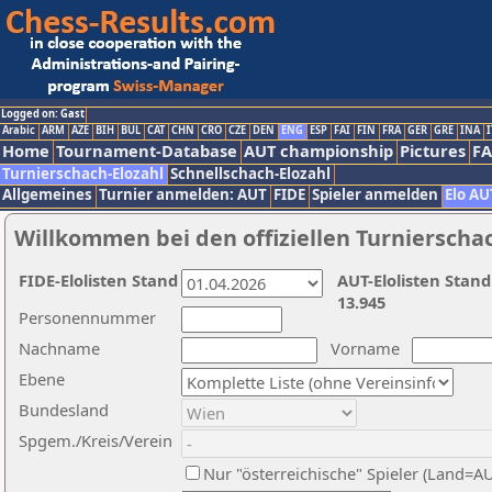
Logged on: Gast
Arabic
ARM
AZE
BIH
BUL
CAT
CHN
CRO
CZE
DEN
ENG
ESP
FAI
FIN
FRA
GER
GRE
INA
I
Home
Tournament-Database
AUT championship
Pictures
F
Turnierschach-Elozahl
Schnellschach-Elozahl
Allgemeines
Turnier anmelden: AUT
FIDE
Spieler anmelden
Elo AU
Willkommen bei den offiziellen Turnierscha
FIDE-Elolisten Stand
AUT-Elolisten Stand
13.945
Personennummer
Nachname
Vorname
Ebene
Bundesland
Spgem./Kreis/Verein
Nur "österreichische" Spieler (Land=A