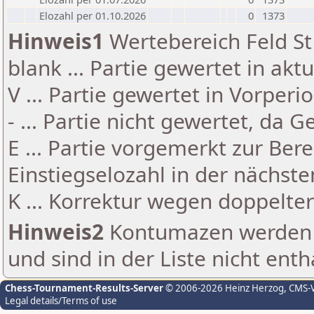
Elozahl per 01.10.2026
0
1373
Hinweis1
Wertebereich Feld St 
blank ... Partie gewertet in akt
V ... Partie gewertet in Vorperi
- ... Partie nicht gewertet, da 
E ... Partie vorgemerkt zur Be
Einstiegselozahl in der nächst
K ... Korrektur wegen doppelt
Hinweis2
Kontumazen werden g
und sind in der Liste nicht enth
Chess-Tournament-Results-Server
© 2006-2026 Heinz Herzog
, CMS-
Legal details/Terms of use