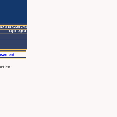
ime 08.08.2026 03:53:44
Login
Logout
artien: