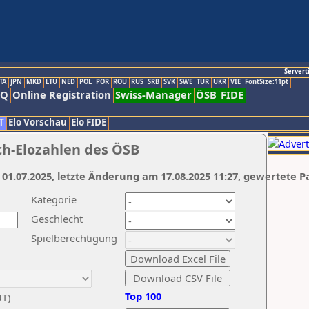
Servert
TA
JPN
MKD
LTU
NED
POL
POR
ROU
RUS
SRB
SVK
SWE
TUR
UKR
VIE
FontSize:11pt
AQ
Online Registration
Swiss-Manager
ÖSB
FIDE
T
Elo Vorschau
Elo FIDE
ch-Elozahlen des ÖSB
 01.07.2025, letzte Änderung am 17.08.2025 11:27, gewertete P
Kategorie
Geschlecht
Spielberechtigung
Top 100
UT)