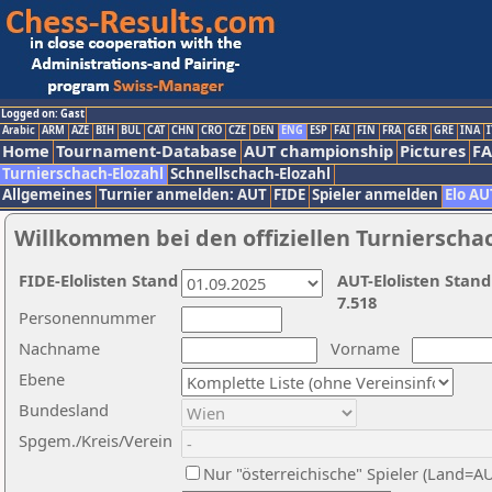
Logged on: Gast
Arabic
ARM
AZE
BIH
BUL
CAT
CHN
CRO
CZE
DEN
ENG
ESP
FAI
FIN
FRA
GER
GRE
INA
I
Home
Tournament-Database
AUT championship
Pictures
F
Turnierschach-Elozahl
Schnellschach-Elozahl
Allgemeines
Turnier anmelden: AUT
FIDE
Spieler anmelden
Elo AU
Willkommen bei den offiziellen Turnierscha
FIDE-Elolisten Stand
AUT-Elolisten Stand
7.518
Personennummer
Nachname
Vorname
Ebene
Bundesland
Spgem./Kreis/Verein
Nur "österreichische" Spieler (Land=A