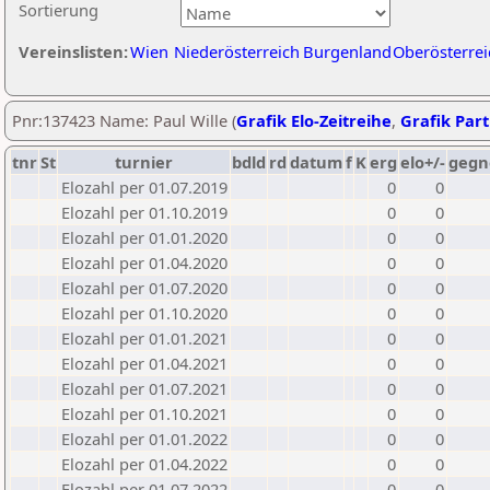
Sortierung
Vereinslisten:
Wien
Niederösterreich
Burgenland
Oberösterrei
Pnr:137423 Name: Paul Wille (
Grafik Elo-Zeitreihe
,
Grafik Part
tnr
St
turnier
bdld
rd
datum
f
K
erg
elo+/-
gegn
Elozahl per 01.07.2019
0
0
Elozahl per 01.10.2019
0
0
Elozahl per 01.01.2020
0
0
Elozahl per 01.04.2020
0
0
Elozahl per 01.07.2020
0
0
Elozahl per 01.10.2020
0
0
Elozahl per 01.01.2021
0
0
Elozahl per 01.04.2021
0
0
Elozahl per 01.07.2021
0
0
Elozahl per 01.10.2021
0
0
Elozahl per 01.01.2022
0
0
Elozahl per 01.04.2022
0
0
Elozahl per 01.07.2022
0
0