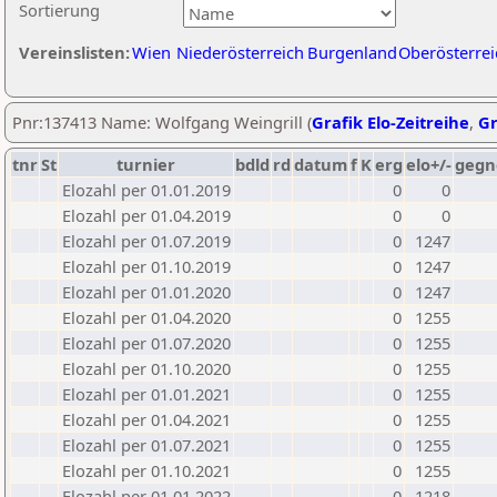
Sortierung
Vereinslisten:
Wien
Niederösterreich
Burgenland
Oberösterrei
Pnr:137413 Name: Wolfgang Weingrill (
Grafik Elo-Zeitreihe
,
Gr
tnr
St
turnier
bdld
rd
datum
f
K
erg
elo+/-
gegn
Elozahl per 01.01.2019
0
0
Elozahl per 01.04.2019
0
0
Elozahl per 01.07.2019
0
1247
Elozahl per 01.10.2019
0
1247
Elozahl per 01.01.2020
0
1247
Elozahl per 01.04.2020
0
1255
Elozahl per 01.07.2020
0
1255
Elozahl per 01.10.2020
0
1255
Elozahl per 01.01.2021
0
1255
Elozahl per 01.04.2021
0
1255
Elozahl per 01.07.2021
0
1255
Elozahl per 01.10.2021
0
1255
Elozahl per 01.01.2022
0
1218