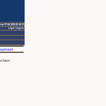
ime 07.08.2026 03:43:51
Login
Logout
artien: