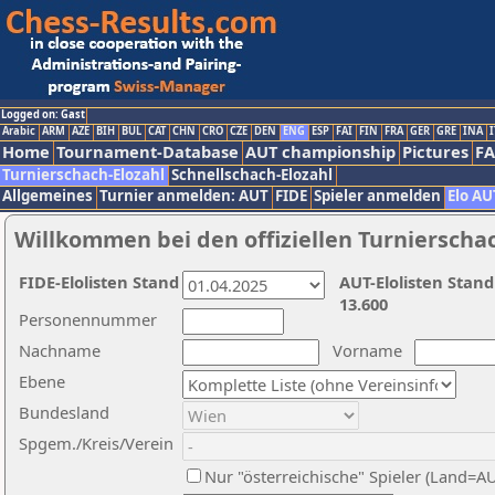
Logged on: Gast
Arabic
ARM
AZE
BIH
BUL
CAT
CHN
CRO
CZE
DEN
ENG
ESP
FAI
FIN
FRA
GER
GRE
INA
I
Home
Tournament-Database
AUT championship
Pictures
F
Turnierschach-Elozahl
Schnellschach-Elozahl
Allgemeines
Turnier anmelden: AUT
FIDE
Spieler anmelden
Elo AU
Willkommen bei den offiziellen Turnierscha
FIDE-Elolisten Stand
AUT-Elolisten Stand
13.600
Personennummer
Nachname
Vorname
Ebene
Bundesland
Spgem./Kreis/Verein
Nur "österreichische" Spieler (Land=A