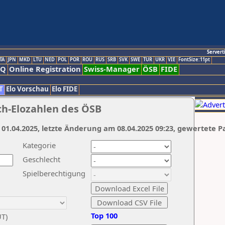
Servert
TA
JPN
MKD
LTU
NED
POL
POR
ROU
RUS
SRB
SVK
SWE
TUR
UKR
VIE
FontSize:11pt
AQ
Online Registration
Swiss-Manager
ÖSB
FIDE
T
Elo Vorschau
Elo FIDE
ch-Elozahlen des ÖSB
 01.04.2025, letzte Änderung am 08.04.2025 09:23, gewertete P
Kategorie
Geschlecht
Spielberechtigung
Top 100
UT)