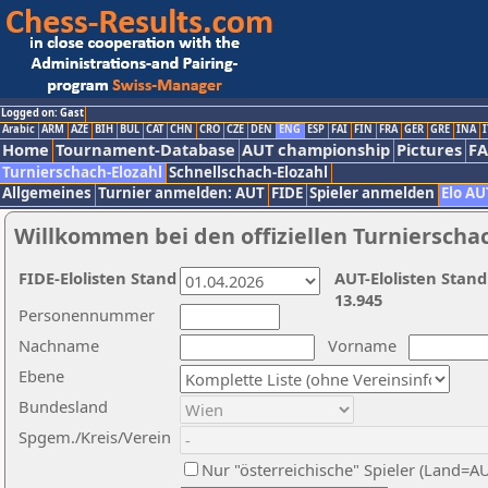
Logged on: Gast
Arabic
ARM
AZE
BIH
BUL
CAT
CHN
CRO
CZE
DEN
ENG
ESP
FAI
FIN
FRA
GER
GRE
INA
I
Home
Tournament-Database
AUT championship
Pictures
F
Turnierschach-Elozahl
Schnellschach-Elozahl
Allgemeines
Turnier anmelden: AUT
FIDE
Spieler anmelden
Elo AU
Willkommen bei den offiziellen Turnierscha
FIDE-Elolisten Stand
AUT-Elolisten Stand
13.945
Personennummer
Nachname
Vorname
Ebene
Bundesland
Spgem./Kreis/Verein
Nur "österreichische" Spieler (Land=A