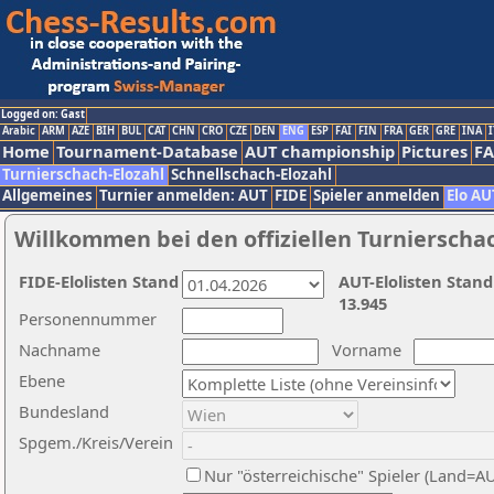
Logged on: Gast
Arabic
ARM
AZE
BIH
BUL
CAT
CHN
CRO
CZE
DEN
ENG
ESP
FAI
FIN
FRA
GER
GRE
INA
I
Home
Tournament-Database
AUT championship
Pictures
F
Turnierschach-Elozahl
Schnellschach-Elozahl
Allgemeines
Turnier anmelden: AUT
FIDE
Spieler anmelden
Elo AU
Willkommen bei den offiziellen Turnierscha
FIDE-Elolisten Stand
AUT-Elolisten Stand
13.945
Personennummer
Nachname
Vorname
Ebene
Bundesland
Spgem./Kreis/Verein
Nur "österreichische" Spieler (Land=A