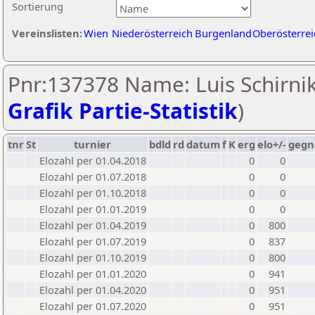
Sortierung
Vereinslisten:
Wien
Niederösterreich
Burgenland
Oberösterrei
Pnr:137378 Name: Luis Schirnik
Grafik Partie-Statistik
)
tnr
St
turnier
bdld
rd
datum
f
K
erg
elo+/-
gegn
Elozahl per 01.04.2018
0
0
Elozahl per 01.07.2018
0
0
Elozahl per 01.10.2018
0
0
Elozahl per 01.01.2019
0
0
Elozahl per 01.04.2019
0
800
Elozahl per 01.07.2019
0
837
Elozahl per 01.10.2019
0
800
Elozahl per 01.01.2020
0
941
Elozahl per 01.04.2020
0
951
Elozahl per 01.07.2020
0
951