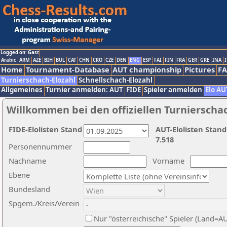
Logged on: Gast
Arabic
ARM
AZE
BIH
BUL
CAT
CHN
CRO
CZE
DEN
ENG
ESP
FAI
FIN
FRA
GER
GRE
INA
I
Home
Tournament-Database
AUT championship
Pictures
F
Turnierschach-Elozahl
Schnellschach-Elozahl
Allgemeines
Turnier anmelden: AUT
FIDE
Spieler anmelden
Elo AU
Willkommen bei den offiziellen Turnierscha
FIDE-Elolisten Stand
AUT-Elolisten Stand
7.518
Personennummer
Nachname
Vorname
Ebene
Bundesland
Spgem./Kreis/Verein
Nur "österreichische" Spieler (Land=A