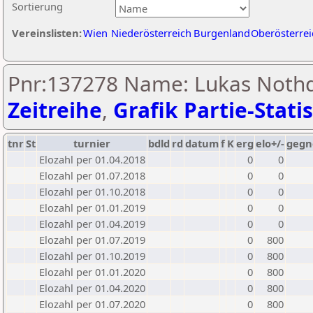
Sortierung
Vereinslisten:
Wien
Niederösterreich
Burgenland
Oberösterrei
Pnr:137278 Name: Lukas Nothdu
Zeitreihe
,
Grafik Partie-Statis
tnr
St
turnier
bdld
rd
datum
f
K
erg
elo+/-
gegn
Elozahl per 01.04.2018
0
0
Elozahl per 01.07.2018
0
0
Elozahl per 01.10.2018
0
0
Elozahl per 01.01.2019
0
0
Elozahl per 01.04.2019
0
0
Elozahl per 01.07.2019
0
800
Elozahl per 01.10.2019
0
800
Elozahl per 01.01.2020
0
800
Elozahl per 01.04.2020
0
800
Elozahl per 01.07.2020
0
800