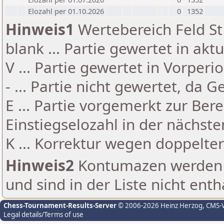
Elozahl per 01.10.2026
0
1352
Hinweis1
Wertebereich Feld St 
blank ... Partie gewertet in akt
V ... Partie gewertet in Vorperi
- ... Partie nicht gewertet, da 
E ... Partie vorgemerkt zur Be
Einstiegselozahl in der nächst
K ... Korrektur wegen doppelt
Hinweis2
Kontumazen werden g
und sind in der Liste nicht enth
Chess-Tournament-Results-Server
© 2006-2026 Heinz Herzog
, CMS-
Legal details/Terms of use