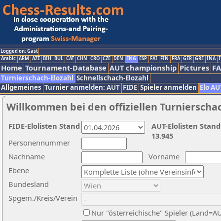
Logged on: Gast
Arabic
ARM
AZE
BIH
BUL
CAT
CHN
CRO
CZE
DEN
ENG
ESP
FAI
FIN
FRA
GER
GRE
INA
I
Home
Tournament-Database
AUT championship
Pictures
F
Turnierschach-Elozahl
Schnellschach-Elozahl
Allgemeines
Turnier anmelden: AUT
FIDE
Spieler anmelden
Elo AU
Willkommen bei den offiziellen Turnierscha
FIDE-Elolisten Stand
AUT-Elolisten Stand
13.945
Personennummer
Nachname
Vorname
Ebene
Bundesland
Spgem./Kreis/Verein
Nur "österreichische" Spieler (Land=A