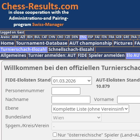
Logged on: Gast
Arabic
ARM
AZE
BIH
BUL
CAT
CHN
CRO
CZE
DEN
ENG
ESP
FAI
FIN
FRA
GER
GRE
INA
I
Home
Tournament-Database
AUT championship
Pictures
F
Turnierschach-Elozahl
Schnellschach-Elozahl
Allgemeines
Turnier anmelden: AUT
FIDE
Spieler anmelden
Elo AU
Willkommen bei den offiziellen Turnierscha
FIDE-Elolisten Stand
AUT-Elolisten Stand
10.879
Personennummer
Nachname
Vorname
Ebene
Bundesland
Spgem./Kreis/Verein
Nur "österreichische" Spieler (Land=A