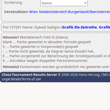
Sortierung
Vereinslisten:
Wien
Niederösterreich
Burgenland
Oberösterrei
Pnr:137201 Name: Djavad Sadigov (
Grafik Elo-Zeitreihe
,
Grafik
Hinweis1
Wertebereich Feld St (Status)
blank ... Partie gewertet in aktueller Periode gespielt
V ... Partie gewertet in Vorperiode(n) gespielt
- ... Partie nicht gewertet, da Gegner keine Elozahl hat.
E ... Partie vorgemerkt zur Berechnung der Einstiegselozahl in
K ... Korrektur wegen doppelter Personennummer.
Hinweis2
Kontumazen werden grundsätzlich nie gewertet und sin
Chess-Tournament-Results-Server
© 2006-2026 Heinz Herzog
, CMS-
Legal details/Terms of use