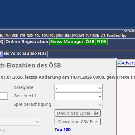
Servert
TA
JPN
MKD
LTU
NED
POL
POR
ROU
RUS
SRB
SVK
SWE
TUR
UKR
VIE
FontSize:11pt
AQ
Online Registration
Swiss-Manager
ÖSB
FIDE
T
Elo Vorschau
Elo FIDE
ch-Elozahlen des ÖSB
 01.01.2026, letzte Änderung am 14.01.2026 09:08, gewertete P
Kategorie
Geschlecht
Spielberechtigung
Top 100
UT)