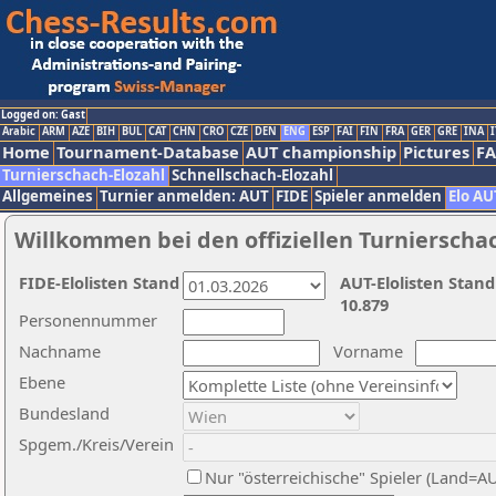
Logged on: Gast
Arabic
ARM
AZE
BIH
BUL
CAT
CHN
CRO
CZE
DEN
ENG
ESP
FAI
FIN
FRA
GER
GRE
INA
I
Home
Tournament-Database
AUT championship
Pictures
F
Turnierschach-Elozahl
Schnellschach-Elozahl
Allgemeines
Turnier anmelden: AUT
FIDE
Spieler anmelden
Elo AU
Willkommen bei den offiziellen Turnierscha
FIDE-Elolisten Stand
AUT-Elolisten Stand
10.879
Personennummer
Nachname
Vorname
Ebene
Bundesland
Spgem./Kreis/Verein
Nur "österreichische" Spieler (Land=A