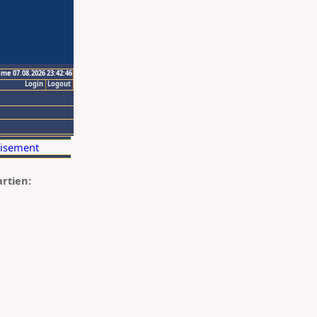
ime 07.08.2026 23:42:46
Login
Logout
artien: