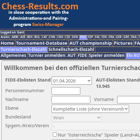
Logged on: Gast
Arabic
ARM
AZE
BIH
BUL
CAT
CHN
CRO
CZE
DEN
ENG
ESP
FAI
FIN
FRA
GER
GRE
INA
I
Home
Tournament-Database
AUT championship
Pictures
F
Turnierschach-Elozahl
Schnellschach-Elozahl
Allgemeines
Turnier anmelden: AUT
FIDE
Spieler anmelden
Elo AU
Willkommen bei den offiziellen Turnierscha
FIDE-Elolisten Stand
AUT-Elolisten Stand
13.945
Personennummer
Nachname
Vorname
Ebene
Bundesland
Spgem./Kreis/Verein
Nur "österreichische" Spieler (Land=A