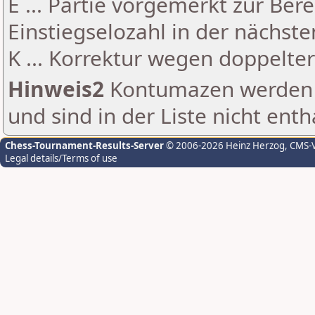
E ... Partie vorgemerkt zur Be
Einstiegselozahl in der nächst
K ... Korrektur wegen doppelt
Hinweis2
Kontumazen werden g
und sind in der Liste nicht enth
Chess-Tournament-Results-Server
© 2006-2026 Heinz Herzog
, CMS-
Legal details/Terms of use