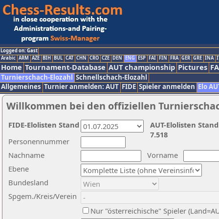
Logged on: Gast
Arabic
ARM
AZE
BIH
BUL
CAT
CHN
CRO
CZE
DEN
ENG
ESP
FAI
FIN
FRA
GER
GRE
INA
I
Home
Tournament-Database
AUT championship
Pictures
F
Turnierschach-Elozahl
Schnellschach-Elozahl
Allgemeines
Turnier anmelden: AUT
FIDE
Spieler anmelden
Elo AU
Willkommen bei den offiziellen Turnierscha
FIDE-Elolisten Stand
AUT-Elolisten Stand
7.518
Personennummer
Nachname
Vorname
Ebene
Bundesland
Spgem./Kreis/Verein
Nur "österreichische" Spieler (Land=A