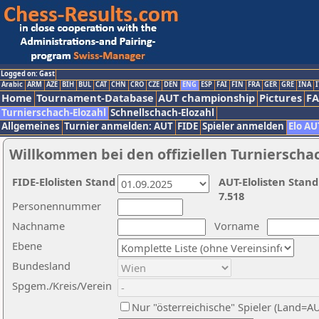
Logged on: Gast
Arabic
ARM
AZE
BIH
BUL
CAT
CHN
CRO
CZE
DEN
ENG
ESP
FAI
FIN
FRA
GER
GRE
INA
I
Home
Tournament-Database
AUT championship
Pictures
F
Turnierschach-Elozahl
Schnellschach-Elozahl
Allgemeines
Turnier anmelden: AUT
FIDE
Spieler anmelden
Elo AU
Willkommen bei den offiziellen Turnierscha
FIDE-Elolisten Stand
AUT-Elolisten Stand
7.518
Personennummer
Nachname
Vorname
Ebene
Bundesland
Spgem./Kreis/Verein
Nur "österreichische" Spieler (Land=A