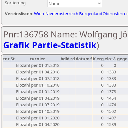
Sortierung
Vereinslisten:
Wien
Niederösterreich
Burgenland
Oberösterrei
Pnr:136758 Name: Wolfgang Jöb
Grafik Partie-Statistik
)
tnr
St
turnier
bdld
rd
datum
f
K
erg
elo+/-
gegn
Elozahl per 01.01.2018
0
0
Elozahl per 01.04.2018
0
1383
Elozahl per 01.07.2018
0
1383
Elozahl per 01.10.2018
0
1383
Elozahl per 01.01.2019
0
1378
Elozahl per 01.04.2019
0
1454
Elozahl per 01.07.2019
0
1474
Elozahl per 01.10.2019
0
1502
Elozahl per 01.01.2020
0
1497
Elozahl per 01.04.2020
0
1589