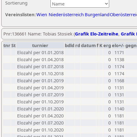
Sortierung
Vereinslisten:
Wien
Niederösterreich
Burgenland
Oberösterrei
Pnr:136661 Name: Tobias Stosiek (
Grafik Elo-Zeitreihe
,
Grafik 
tnr
St
turnier
bdld
rd
datum
f
K
erg
elo+/-
gegn
Elozahl per 01.01.2018
0
1171
Elozahl per 01.04.2018
0
1138
Elozahl per 01.07.2018
0
1174
Elozahl per 01.10.2018
0
1174
Elozahl per 01.01.2019
0
1168
Elozahl per 01.04.2019
0
1131
Elozahl per 01.07.2019
0
1131
Elozahl per 01.10.2019
0
1131
Elozahl per 01.01.2020
0
1140
Elozahl per 01.04.2020
0
1181
Elozahl per 01.07.2020
0
1181
Elozahl per 01.10.2020
0
1181
Elozahl per 01.01.2021
0
1181