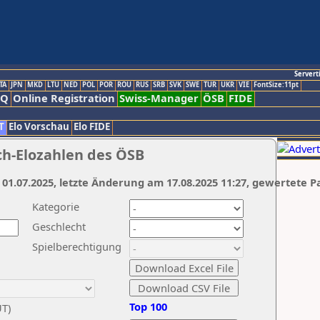
Servert
TA
JPN
MKD
LTU
NED
POL
POR
ROU
RUS
SRB
SVK
SWE
TUR
UKR
VIE
FontSize:11pt
AQ
Online Registration
Swiss-Manager
ÖSB
FIDE
T
Elo Vorschau
Elo FIDE
ch-Elozahlen des ÖSB
 01.07.2025, letzte Änderung am 17.08.2025 11:27, gewertete P
Kategorie
Geschlecht
Spielberechtigung
Top 100
UT)