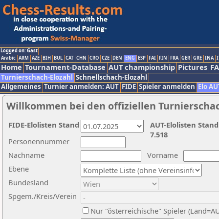
Logged on: Gast
Arabic
ARM
AZE
BIH
BUL
CAT
CHN
CRO
CZE
DEN
ENG
ESP
FAI
FIN
FRA
GER
GRE
INA
I
Home
Tournament-Database
AUT championship
Pictures
F
Turnierschach-Elozahl
Schnellschach-Elozahl
Allgemeines
Turnier anmelden: AUT
FIDE
Spieler anmelden
Elo AU
Willkommen bei den offiziellen Turnierscha
FIDE-Elolisten Stand
AUT-Elolisten Stand
7.518
Personennummer
Nachname
Vorname
Ebene
Bundesland
Spgem./Kreis/Verein
Nur "österreichische" Spieler (Land=A