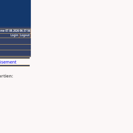
ime 07.08.2026 06:37:56
Login
Logout
artien: